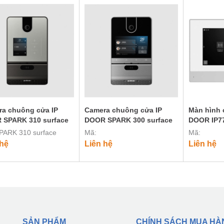
a chuông cửa IP
Camera chuông cửa IP
Màn hình 
 SPARK 310 surface
DOOR SPARK 300 surface
DOOR IP7
PARK 310 surface
Mã:
Mã:
 hệ
Liên hệ
Liên hệ
SẢN PHẨM
CHÍNH SÁCH MUA HÀ