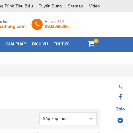
g Trình Tiêu Biểu
|
Tuyển Dụng
|
Sitemap
|
Video
ên hệ:
Hotline 24/7:
haihung.com
0932060286
0
GIẢI PHÁP
DỊCH VỤ
TIN TỨC
LIÊN HỆ