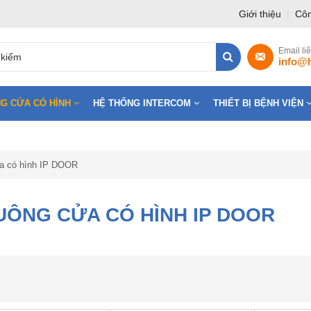
Giới thiệu
|
Côn
Email li
info@
G CỬA CÓ HÌNH
HỆ THỐNG INTERCOM
THIẾT BỊ BỆNH VIỆN
a có hình IP DOOR
UÔNG CỬA CÓ HÌNH IP DOOR