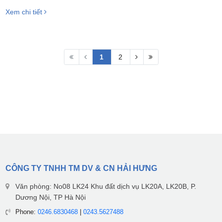
Xem chi tiết
1
2
CÔNG TY TNHH TM DV & CN HẢI HƯNG
Văn phòng: No08 LK24 Khu đất dịch vụ LK20A, LK20B, P.
Dương Nội, TP Hà Nội
Phone:
0246.6830468
|
0243.5627488