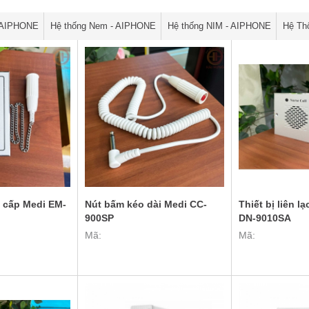
- AIPHONE
Hệ thống Nem - AIPHONE
Hệ thống NIM - AIPHONE
Hệ Th
n cấp Medi EM-
Nút bấm kéo dài Medi CC-
Thiết bị liên l
900SP
DN-9010SA
Mã:
Mã: