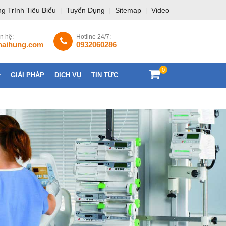
g Trình Tiêu Biểu
|
Tuyển Dụng
|
Sitemap
|
Video
ên hệ:
Hotline 24/7:
haihung.com
0932060286
0
GIẢI PHÁP
DỊCH VỤ
TIN TỨC
LIÊN HỆ