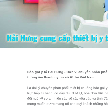
Báo gọi y tá Hải Hưng - Đơn vị chuyên phân phối
thống âm thanh uy tín số #1 tại Việt Nam
Là đại lý chuyên phân phối thiết bị chuông báo gọi
trực tiếp từ hãng, có đầy đủ CO-CQ, hóa đơn VAT. Vớ
đội ngũ kỹ sư am hiểu sâu về các yêu cầu và tính đá
mong muốn được mang tới cho quý khách những hệ th