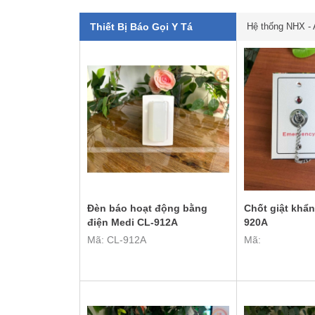
Thiết Bị Báo Gọi Y Tá
Hệ thống NHX 
Đèn báo hoạt động bằng
Chốt giật khẩ
điện Medi CL-912A
920A
Mã: CL-912A
Mã: