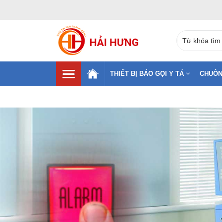
THIẾT BỊ BÁO GỌI Y TÁ
CHUÔN