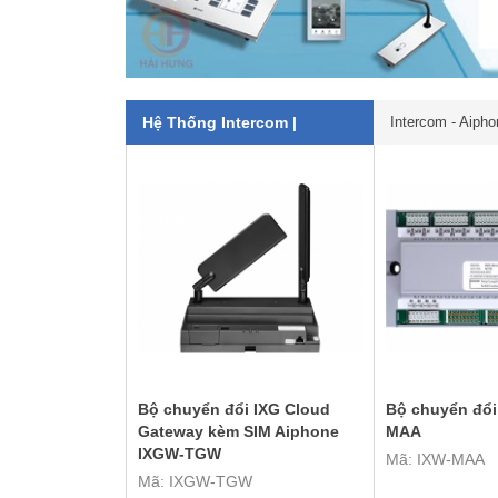
Hệ Thống Intercom |
Intercom - Aipho
Bộ chuyển đổi IXG Cloud
Bộ chuyển đổi
Gateway kèm SIM Aiphone
MAA
IXGW-TGW
Mã: IXW-MAA
Mã: IXGW-TGW