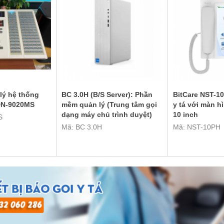
lý hệ thống
BC 3.0H (B/S Server): Phần
BitCare NST-10
 DN-9020MS
mềm quản lý (Trung tâm gọi
y tá với màn 
dạng máy chủ trình duyệt)
10 inch
S
Mã: BC 3.0H
Mã: NST-10PH