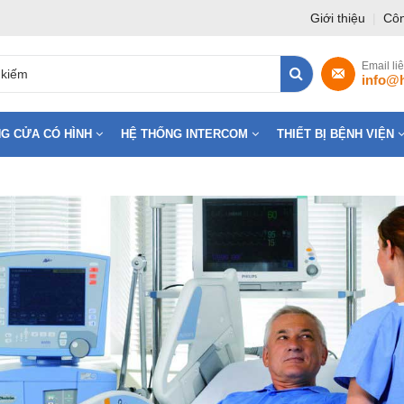
Giới thiệu
|
Côn
Email li
info@
G CỬA CÓ HÌNH
HỆ THỐNG INTERCOM
THIẾT BỊ BỆNH VIỆN