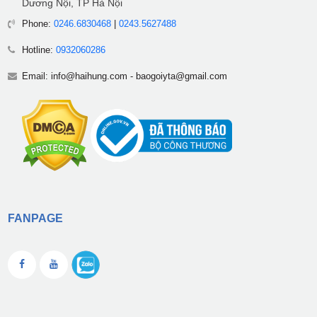
Dương Nội, TP Hà Nội
Phone:
0246.6830468
|
0243.5627488
Hotline:
0932060286
Email:
info@haihung.com
-
baogoiyta@gmail.com
FANPAGE