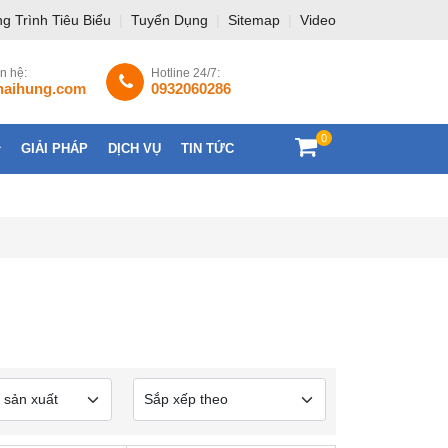
g Trình Tiêu Biểu
|
Tuyển Dụng
|
Sitemap
|
Video
ên hệ:
Hotline 24/7:
haihung.com
0932060286
0
GIẢI PHÁP
DỊCH VỤ
TIN TỨC
LIÊN HỆ