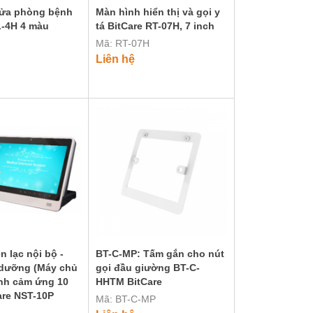
cửa phòng bệnh
Màn hình hiển thị và gọi y
L-4H 4 màu
tá BitCare RT-07H, 7 inch
Mã: RT-07H
Liên hệ
ên lạc nội bộ -
BT-C-MP: Tấm gắn cho nút
 dưỡng (Máy chủ
gọi đầu giường BT-C-
nh cảm ứng 10
HHTM BitCare
are NST-10P
Mã: BT-C-MP