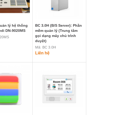
uản lý hệ thống
BC 3.0H (B/S Server): Phần
Medi DN-9020MS
mềm quản lý (Trung tâm
gọi dạng máy chủ trình
020MS
duyệt)
Mã: BC 3.0H
Liên hệ