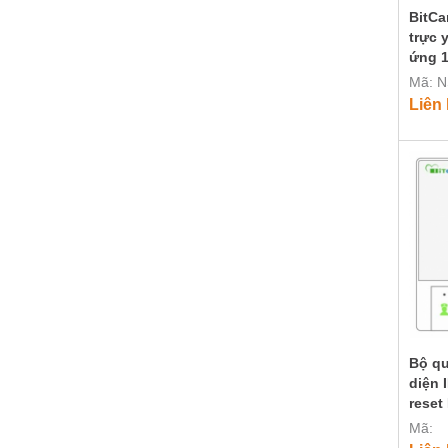
BitCa
trực 
ứng 1
Mã: 
Liên
Bộ qu
diện 
reset
Mã: