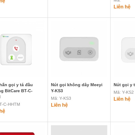
Mã:
 hệ
Liên hệ
hấn gọi y tá đầu
Nút gọi không dây Meeyi
Nút gọi y 
g BitCare BT-C-
Y-KS3
Mã: Y-KS2
M
Mã: Y-KS3
Liên hệ
BT-C-HHTM
Liên hệ
 hệ