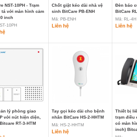
re NST-10PH - Trạm
Chốt giật kéo dài nhà vệ
Đèn báo 
y tá với màn hình cảm
sinh BitCare PB-ENH
BitCare R
0 inch
Mã: PB-ENH
Mã: RL-4H
NST-10PH
Liên hệ
Liên hệ
 hệ
ản lý phòng giao
Tay gọi kéo dài cho bệnh
Thiết bị li
IP với nút hiện diện,
nhân BitCare HS-2-HHTM
trạm điều
 Bitcare RT-3-HTM
có màn hì
Mã: HS-2-HHTM
inch) Bitc
Liên hệ