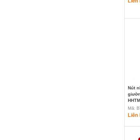
Liên
Nút n
giườn
HHT
Mã: 
Liên