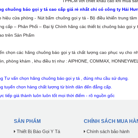
TPHCM với chiết khấu cao khi mua s
g chuông báo gọi y tá cao cấp giá rẻ nhất chỉ có công ty Hải Hư
 hiệu cửa phòng - Nút bấm chuông gọi y tá - Bộ điều khiển trung tâm 
g cấp – Phân Phối – Đại lý Chính hãng các thiết bị chuông báo gọi y
ao trên Sản Phẩm
ển chọn các hãng chuông báo gọi y tá chất lượng cao phục vụ cho nh
ện, phòng khám , khu điều trị như : AIPHONE, COMMAX, HONNEYWELL
g Tư vấn chọn hãng chuông báo gọi y tá , đúng nhu cầu sử dụng.
g tuyển chọn hàng chất lượng từ bình dân đến đẳng cấp.
c tiếp giá thành luôn luôn tốt mọi thời điểm - rõ nguồn gốc
SẢN PHẨM
CHÍNH SÁCH MUA HÀ
Thiết Bị Báo Gọi Y Tá
Chính sách bảo hành