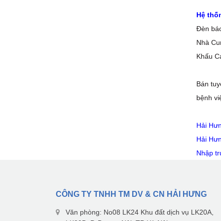
Hệ thốn
Đèn báo
Nhà Cun
Khấu C
Bán tuy
bệnh vi
Hải Hưn
Hải Hưn
Nhập trự
CÔNG TY TNHH TM DV & CN HẢI HƯNG
Văn phòng: No08 LK24 Khu đất dịch vụ LK20A,