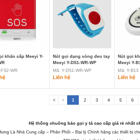
ọi khẩn cấp Meeyi Y-
Nút gọi dạng vòng đeo tay
Nút gọi k
WR
Meeyi Y-DS1-WR-WP
Meeyi Y-B
Y-FS2-WR
Mã: Y-DS1-WR-WP
Mã: Y-B13
 hệ
Liên hệ
Liên hệ
1
2
3
4
5
6
Hệ thống chuông báo gọi y tá cao cấp giá rẻ nhất c
Hưng Là Nhà Cung cấp – Phân Phối – Đại lý Chính hãng các thiết bị ch