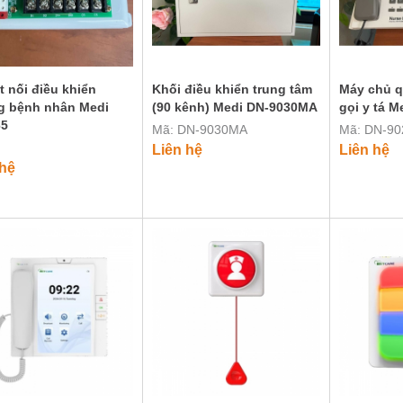
t nối điều khiển
Khối điều khiển trung tâm
Máy chủ q
g bệnh nhân Medi
(90 kênh) Medi DN-9030MA
gọi y tá 
65
Mã: DN-9030MA
Mã: DN-9
Liên hệ
Liên hệ
 hệ