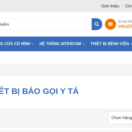
Giới thiệu
|
Côn
Email li
info@
G CỬA CÓ HÌNH
HỆ THỐNG INTERCOM
THIẾT BỊ BỆNH VIỆN
ẾT BỊ BÁO GỌI Y TÁ