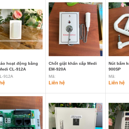
áo hoạt động bằng
Chốt giật khẩn cấp Medi
Nút bấm k
Medi CL-912A
EM-920A
900SP
L-912A
Mã:
Mã:
 hệ
Liên hệ
Liên hệ