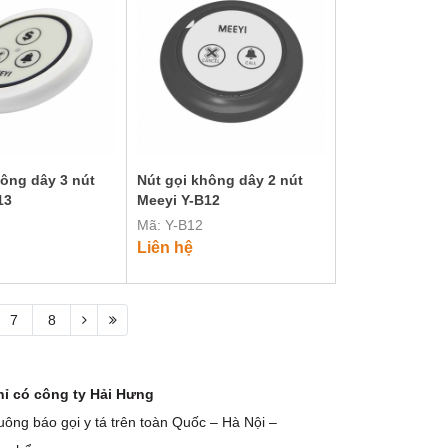
hông dây 3 nút
Nút gọi không dây 2 nút
13
Meeyi Y-B12
Mã: Y-B12
Liên hệ
7
8
hỉ có công ty Hải Hưng
uông báo gọi y tá trên toàn Quốc – Hà Nội –