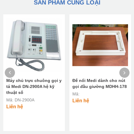
SẢN PHẨM CÙNG LOẠI
Máy chủ trực chuông gọi y
Đế nổi Medi dành cho nút
tá Medi DN-2900A hệ kỹ
gọi đầu giường MDHH-178
thuật số
Mã:
Mã: DN-2900A
Liên hệ
Liên hệ