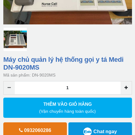
Máy chủ quản lý hệ thống gọi y tá Medi
DN-9020MS
Mã sản phẩm: DN-9020MS
THÊM VÀO GIỎ HÀNG
(Vận chuyển hàng toàn quốc)
0932060286
Chat ngay