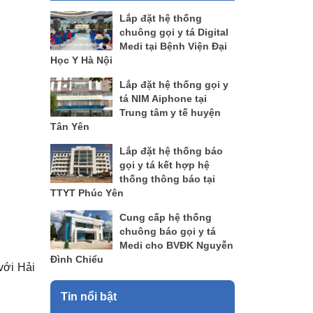
Lắp đặt hệ thống
chuông gọi y tá Digital
Medi tại Bệnh Viện Đại
Học Y Hà Nội
Lắp đặt hệ thống gọi y
tá NIM Aiphone tại
Trung tâm y tế huyện
Tân Yên
Lắp đặt hệ thống báo
gọi y tá kết hợp hệ
thống thông báo tại
TTYT Phúc Yên
Cung cấp hệ thống
chuông báo gọi y tá
Medi cho BVĐK Nguyễn
Đình Chiểu
với Hải
Tin nổi bật