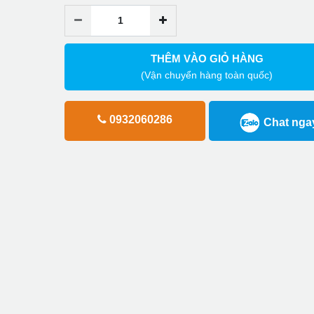
THÊM VÀO GIỎ HÀNG
(Vận chuyển hàng toàn quốc)
0932060286
Chat nga