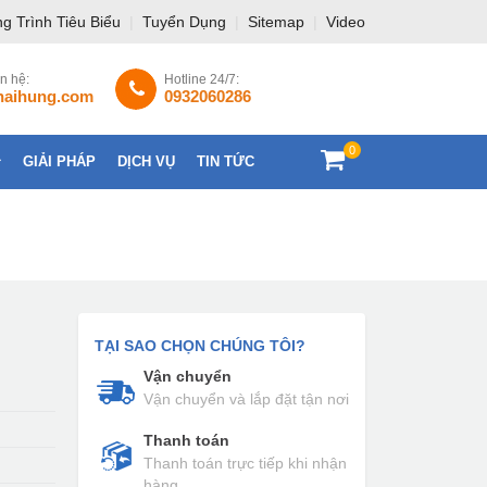
g Trình Tiêu Biểu
|
Tuyển Dụng
|
Sitemap
|
Video
ên hệ:
Hotline 24/7:
haihung.com
0932060286
0
GIẢI PHÁP
DỊCH VỤ
TIN TỨC
LIÊN HỆ
TẠI SAO CHỌN CHÚNG TÔI?
Vận chuyển
Vận chuyển và lắp đặt tận nơi
Thanh toán
Thanh toán trực tiếp khi nhận
hàng