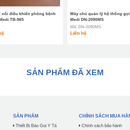
t nối điều khiển phòng bệnh
Máy chủ quản lý hệ thống gọi 
Medi TB-965
Medi DN-2090MS
Mã: DN-2090MS
hệ
Liên hệ
SẢN PHẨM ĐÃ XEM
SẢN PHẨM
CHÍNH SÁCH MUA HÀ
Thiết Bị Báo Gọi Y Tá
Chính sách bảo hành