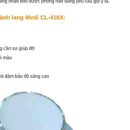
dàng nhận biết được phòng nào đang yêu cầu gọi y tá.
hành lang Medi CL-416X:
g cần sự giúp đỡ
ổi màu
 và đảm bảo độ sáng cao