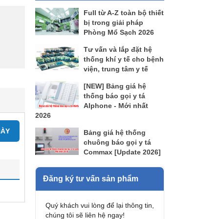
Full từ A-Z toàn bộ thiết
bị trong giải pháp
Phòng Mổ Sạch 2026
Tư vấn và lắp đặt hệ
thống khí y tế cho bệnh
viện, trung tâm y tế
[NEW] Bảng giá hệ
thống báo gọi y tá
AIphone - Mới nhất
2026
NÀY
Bảng giá hệ thống
chuông báo gọi y tá
Commax [Update 2026]
Đăng ký tư vấn sản phẩm
Quý khách vui lòng để lại thông tin,
chúng tôi sẽ liên hệ ngay!