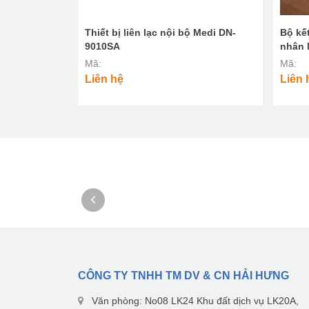
 giường Medi
Thiết bị liên lạc nội bộ Medi DN-
Bộ kế
9010SA
nhân 
Mã:
Mã:
Liên hệ
Liên 
CÔNG TY TNHH TM DV & CN HẢI HƯNG
Văn phòng: No08 LK24 Khu đất dịch vụ LK20A,