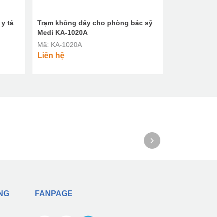
y tá
Trạm không dây cho phòng bác sỹ
Nút gọi gắn
Medi KA-1020A
DN-2010S (A
Mã: KA-1020A
Mã: DN-2010
Liên hệ
Liên hệ
NG
FANPAGE