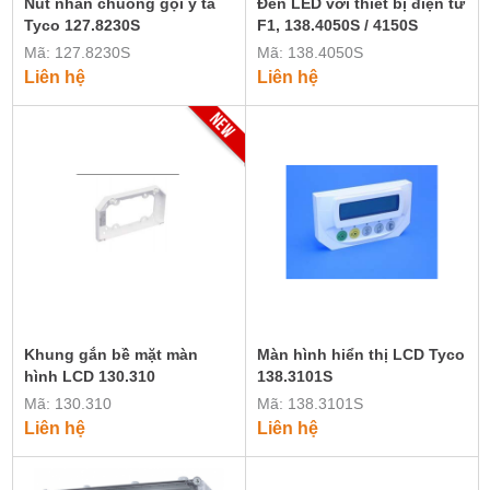
Nút nhấn chuông gọi y tá
Đèn LED với thiết bị điện tử
Tyco 127.8230S
F1, 138.4050S / 4150S
Mã: 127.8230S
Mã: 138.4050S
Liên hệ
Liên hệ
Khung gắn bề mặt màn
Màn hình hiển thị LCD Tyco
hình LCD 130.310
138.3101S
Mã: 130.310
Mã: 138.3101S
Liên hệ
Liên hệ