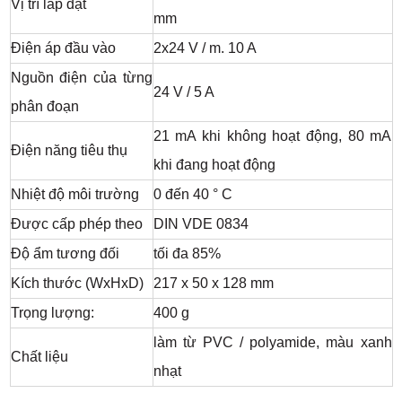
Vị trí lắp đặt
mm
Điện áp đầu vào
2x24 V / m. 10 A
Nguồn điện của từng
24 V / 5 A
phân đoạn
21 mA khi không hoạt động, 80 mA
Điện năng tiêu thụ
khi đang hoạt động
Nhiệt độ môi trường
0 đến 40 ° C
Được cấp phép theo
DIN VDE 0834
Độ ẩm tương đối
tối đa 85%
Kích thước (WxHxD)
217 x 50 x 128 mm
Trọng lượng:
400 g
làm từ PVC / polyamide, màu xanh
Chất liệu
nhạt