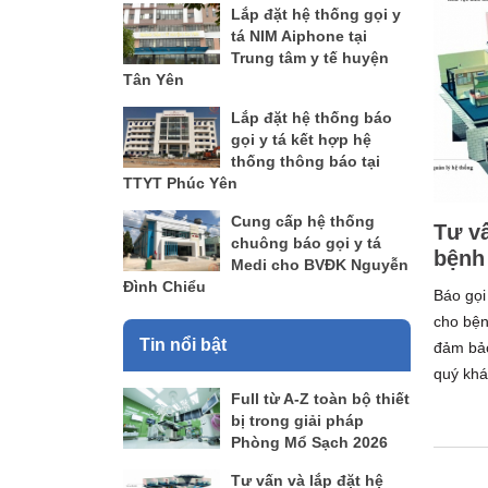
Lắp đặt hệ thống gọi y
tá NIM Aiphone tại
Trung tâm y tế huyện
Tân Yên
Lắp đặt hệ thống báo
gọi y tá kết hợp hệ
thống thông báo tại
TTYT Phúc Yên
Cung cấp hệ thống
Tư vấ
chuông báo gọi y tá
bệnh 
Medi cho BVĐK Nguyễn
Đình Chiểu
Báo gọi
cho bện
Tin nổi bật
đảm bảo
quý khá
Full từ A-Z toàn bộ thiết
bị trong giải pháp
Phòng Mổ Sạch 2026
Tư vấn và lắp đặt hệ