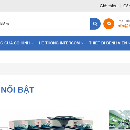
Giới thiệu
|
Côn
Email li
info@
G CỬA CÓ HÌNH
HỆ THỐNG INTERCOM
THIẾT BỊ BỆNH VIỆN
 NỔI BẬT