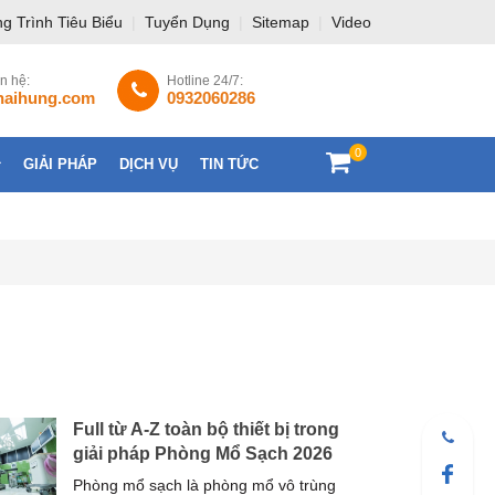
g Trình Tiêu Biểu
|
Tuyển Dụng
|
Sitemap
|
Video
ên hệ:
Hotline 24/7:
haihung.com
0932060286
0
GIẢI PHÁP
DỊCH VỤ
TIN TỨC
LIÊN HỆ
Full từ A-Z toàn bộ thiết bị trong
giải pháp Phòng Mổ Sạch 2026
Phòng mổ sạch là phòng mổ vô trùng