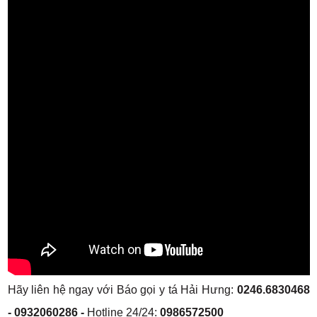
Hãy liên hệ ngay với Báo gọi y tá Hải Hưng:
0246.6830468
- 0932060286 -
Hotline 24/24:
0986572500