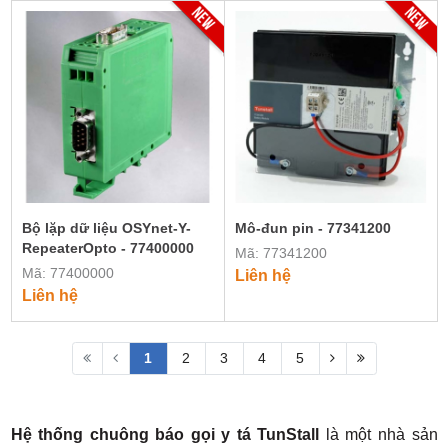
Bộ lặp dữ liệu OSYnet-Y-
Mô-đun pin - 77341200
RepeaterOpto - 77400000
Mã: 77341200
Mã: 77400000
Liên hệ
Liên hệ
1
2
3
4
5
Hệ thống chuông báo gọi y tá TunStall
là một nhà sản