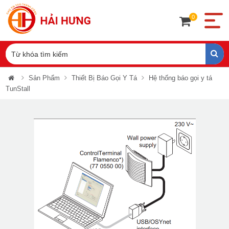
0
Sản Phẩm
Thiết Bị Báo Gọi Y Tá
Hệ thống báo gọi y tá
TunStall