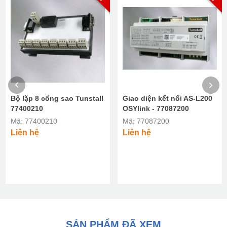
Bộ lặp 8 cổng sao Tunstall
Giao diện kết nối AS-L200
77400210
OSYlink - 77087200
Mã: 77400210
Mã: 77087200
Liên hệ
Liên hệ
SẢN PHẨM ĐÃ XEM