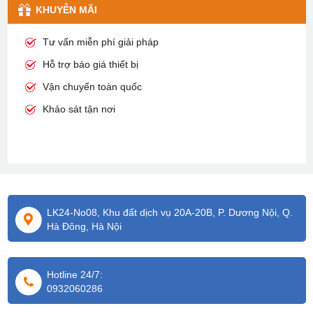
KHUYỄN MÃI
Tư vấn miễn phí giải pháp
Hỗ trợ báo giá thiết bị
Vận chuyển toàn quốc
Khảo sát tận nơi
LK24-No08, Khu đất dịch vụ 20A-20B, P. Dương Nội, Q.
Hà Đông, Hà Nội
Hotline 24/7:
0932060286