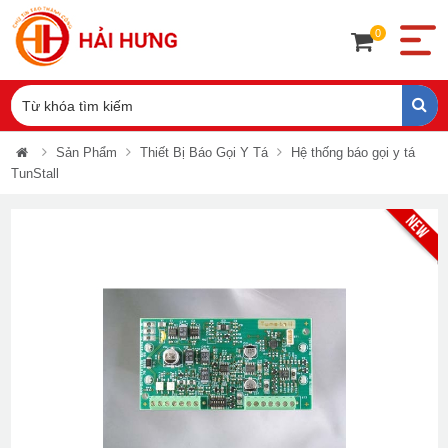
0
Sản Phẩm
Thiết Bị Báo Gọi Y Tá
Hệ thống báo gọi y tá
TunStall