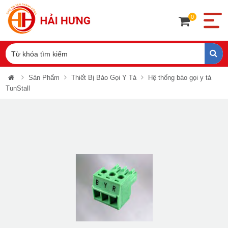
0
Sản Phẩm
Thiết Bị Báo Gọi Y Tá
Hệ thống báo gọi y tá
TunStall