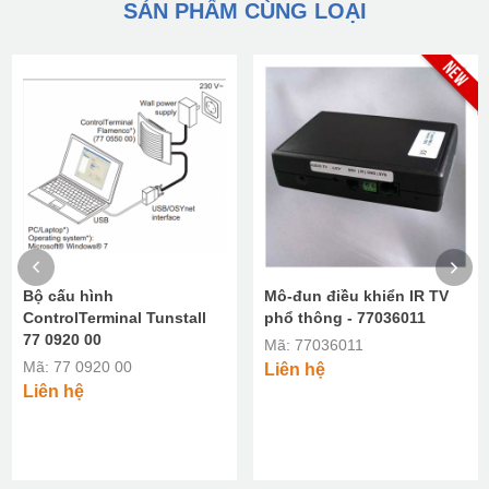
SẢN PHẨM CÙNG LOẠI
Bộ cấu hình
Mô-đun điều khiển IR TV
ControlTerminal Tunstall
phổ thông - 77036011
77 0920 00
Mã: 77036011
Mã: 77 0920 00
Liên hệ
Liên hệ