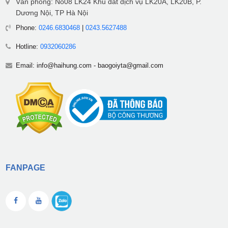
Văn phòng: No08 LK24 Khu đất dịch vụ LK20A, LK20B, P.
Dương Nội, TP Hà Nội
Phone:
0246.6830468
|
0243.5627488
Hotline:
0932060286
Email:
info@haihung.com
-
baogoiyta@gmail.com
FANPAGE