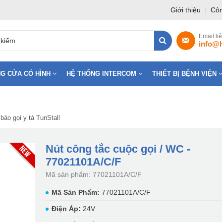
Giới thiệu
|
Côn
Email li
info@
G CỬA CÓ HÌNH
HỆ THỐNG INTERCOM
THIẾT BỊ BỆNH VIỆN
báo gọi y tá TunStall
Nút công tắc cuộc gọi / WC -
77021101A/C/F
Mã sản phẩm: 77021101A/C/F
Mã Sản Phẩm:
77021101A/C/F
Điện Áp:
24V