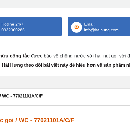
Hotline 24/7:
Email:
0932060286
info@haihung.com
 hữu công tắc
được bảo vệ chống nước với hai nút gọi với 
Hải Hưng theo dõi bài viết này để hiểu hơn về sản phẩm n
i / WC - 77021101A/C/F
c gọi / WC - 77021101A/C/F