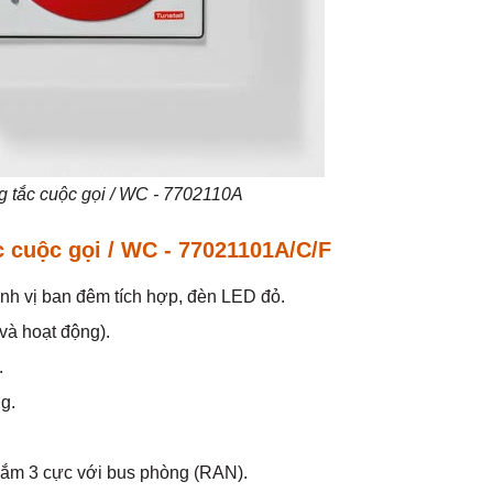
g tắc cuộc gọi / WC - 7702110A
c cuộc gọi / WC - 77021101A/C/F
ịnh vị ban đêm tích hợp, đèn LED đỏ.
 và hoạt động).
.
g.
 cắm 3 cực với bus phòng (RAN).