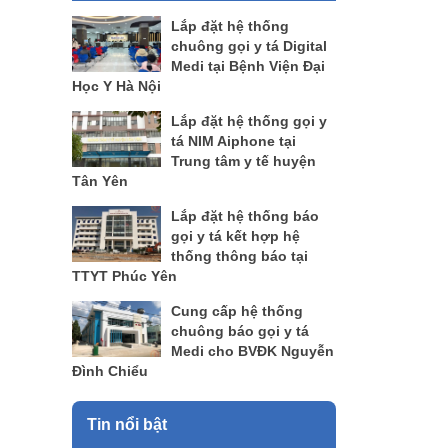
Lắp đặt hệ thống
chuông gọi y tá Digital
Medi tại Bệnh Viện Đại
Học Y Hà Nội
Lắp đặt hệ thống gọi y
tá NIM Aiphone tại
Trung tâm y tế huyện
Tân Yên
Lắp đặt hệ thống báo
gọi y tá kết hợp hệ
thống thông báo tại
TTYT Phúc Yên
Cung cấp hệ thống
chuông báo gọi y tá
Medi cho BVĐK Nguyễn
Đình Chiểu
Tin nổi bật