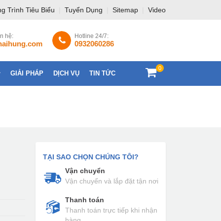
g Trình Tiêu Biểu
|
Tuyển Dụng
|
Sitemap
|
Video
ên hệ:
Hotline 24/7:
haihung.com
0932060286
0
GIẢI PHÁP
DỊCH VỤ
TIN TỨC
LIÊN HỆ
TẠI SAO CHỌN CHÚNG TÔI?
Vận chuyển
Vận chuyển và lắp đặt tận nơi
Thanh toán
Thanh toán trực tiếp khi nhận
hàng