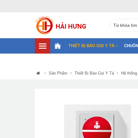
THIẾT BỊ BÁO GỌI Y TÁ
CHUÔN
Sản Phẩm
Thiết Bị Báo Gọi Y Tá
Hệ thống 