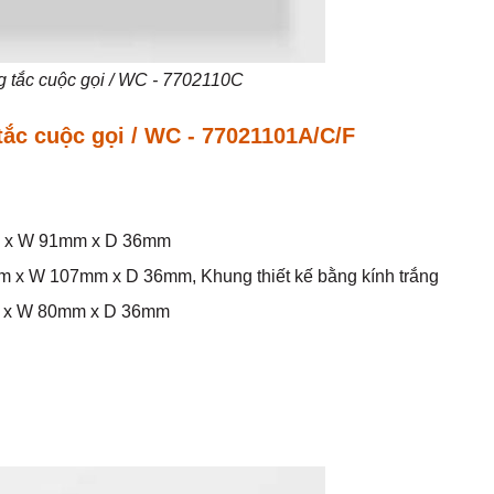
g tắc cuộc gọi / WC - 7702110C
tắc cuộc gọi / WC - 77021101A/C/F
mm x W 91mm x D 36mm
m x W 107mm x D 36mm, Khung thiết kế bằng kính trắng
m x W 80mm x D 36mm