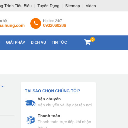
g Trình Tiêu Biểu
|
Tuyển Dụng
|
Sitemap
|
Video
ên hệ:
Hotline 24/7:
haihung.com
0932060286
0
GIẢI PHÁP
DỊCH VỤ
TIN TỨC
LIÊN HỆ
 -
TẠI SAO CHỌN CHÚNG TÔI?
Vận chuyển
Vận chuyển và lắp đặt tận nơi
Thanh toán
Thanh toán trực tiếp khi nhận
hàng