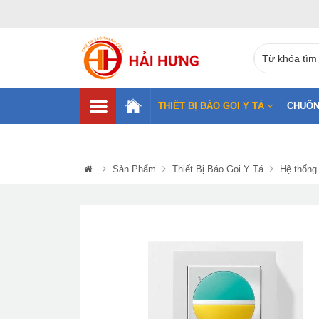
THIẾT BỊ BÁO GỌI Y TÁ
CHUÔN
Sản Phẩm
Thiết Bị Báo Gọi Y Tá
Hệ thống 