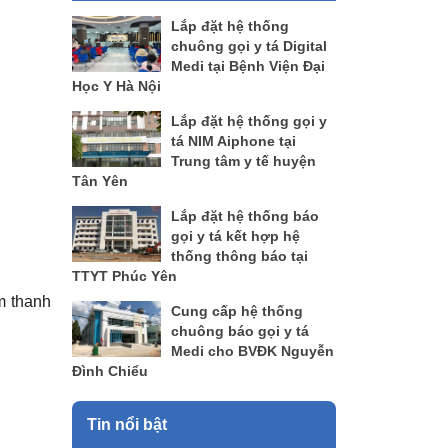
Lắp đặt hệ thống
chuông gọi y tá Digital
Medi tại Bệnh Viện Đại
Học Y Hà Nội
Lắp đặt hệ thống gọi y
tá NIM Aiphone tại
Trung tâm y tế huyện
Tân Yên
Lắp đặt hệ thống báo
gọi y tá kết hợp hệ
thống thông báo tại
TTYT Phúc Yên
m thanh
Cung cấp hệ thống
chuông báo gọi y tá
Medi cho BVĐK Nguyễn
Đình Chiểu
Tin nổi bật