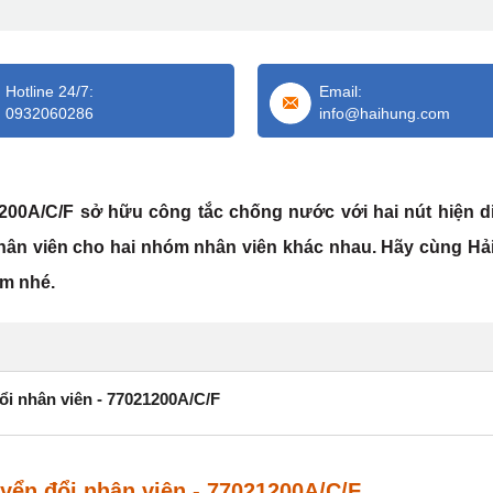
Hotline 24/7:
Email:
0932060286
info@haihung.com
200A/C/F sở hữu công tắc chống nước với hai nút hiện d
nhân viên cho hai nhóm nhân viên khác nhau. Hãy cùng H
ẩm nhé.
đổi nhân viên - 77021200A/C/F
uyển đổi nhân viên - 77021200A/C/F