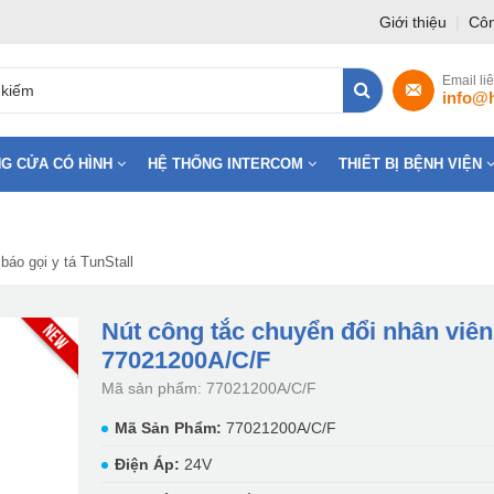
Giới thiệu
|
Côn
Email li
info@
G CỬA CÓ HÌNH
HỆ THỐNG INTERCOM
THIẾT BỊ BỆNH VIỆN
báo gọi y tá TunStall
Nút công tắc chuyển đổi nhân viên
77021200A/C/F
Mã sản phẩm: 77021200A/C/F
Mã Sản Phẩm:
77021200A/C/F
Điện Áp:
24V