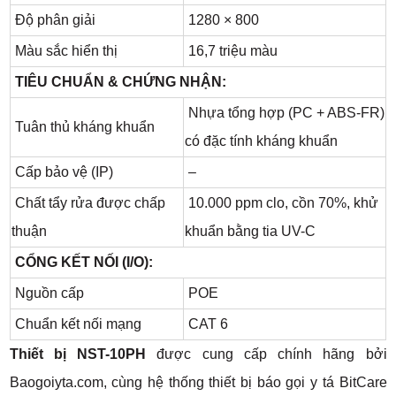
Độ phân giải
1280 × 800
Màu sắc hiển thị
16,7 triệu màu
TIÊU CHUẨN & CHỨNG NHẬN:
Nhựa tổng hợp (PC + ABS-FR)
Tuân thủ kháng khuẩn
có đặc tính kháng khuẩn
Cấp bảo vệ (IP)
–
Chất tẩy rửa được chấp
10.000 ppm clo, cồn 70%, khử
thuận
khuẩn bằng tia UV-C
CỔNG KẾT NỐI (I/O):
Nguồn cấp
POE
Chuẩn kết nối mạng
CAT 6
Thiết bị NST-10PH
được cung cấp chính hãng bởi
Baogoiyta.com, cùng hệ thống thiết bị báo gọi y tá BitCare