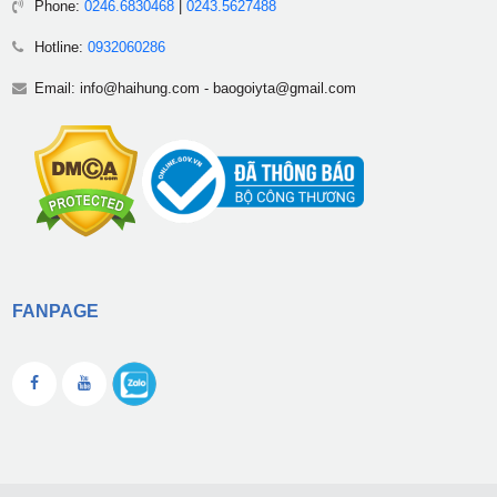
Phone:
0246.6830468
|
0243.5627488
Hotline:
0932060286
Email:
info@haihung.com
-
baogoiyta@gmail.com
FANPAGE