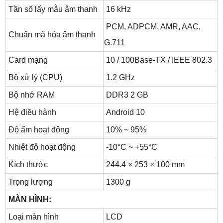
Tần số lấy mẫu âm thanh
16 kHz
PCM, ADPCM, AMR, AAC,
Chuẩn mã hóa âm thanh
G.711
Card mạng
10 / 100Base-TX / IEEE 802.3
Bộ xử lý (CPU)
1.2 GHz
Bộ nhớ RAM
DDR3 2 GB
Hệ điều hành
Android 10
Độ ẩm hoạt động
10% ~ 95%
Nhiệt độ hoạt động
-10°C ~ +55°C
Kích thước
244.4 × 253 × 100 mm
Trọng lượng
1300 g
MÀN HÌNH:
Loại màn hình
LCD