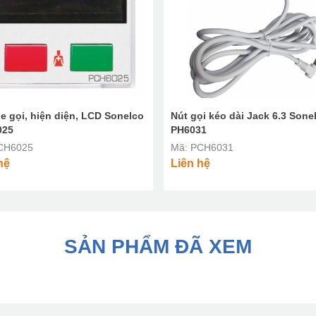
e gọi, hiện diện, LCD Sonelco
Nút gọi kéo dài Jack 6.3 Sone
025
PH6031
CH6025
Mã: PCH6031
hệ
Liên hệ
SẢN PHẨM ĐÃ XEM