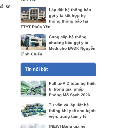
hái sẽ
Lắp đặt hệ thống báo
gọi y tá kết hợp hệ
thống thông báo tại
TTYT Phúc Yên
Cung cấp hệ thống
chuông báo gọi y tá
Medi cho BVĐK Nguyễn
Đình Chiểu
Tin nổi bật
Full từ A-Z toàn bộ thiết
bị trong giải pháp
Phòng Mổ Sạch 2026
Tư vấn và lắp đặt hệ
thống khí y tế cho bệnh
viện, trung tâm y tế
[NEW] Bảng giá hệ