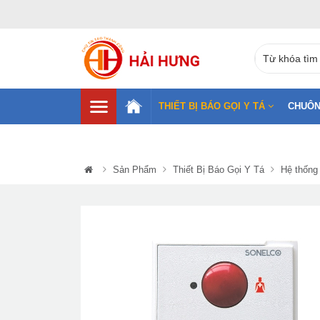
THIẾT BỊ BÁO GỌI Y TÁ
CHUÔN
Sản Phẩm
Thiết Bị Báo Gọi Y Tá
Hệ thống 