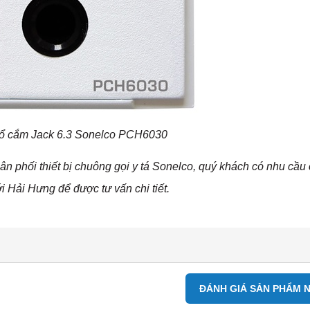
 ổ cắm Jack 6.3 Sonelco PCH6030
n phối thiết bị chuông gọi y tá Sonelco, quý khách có nhu cầu 
ới Hải Hưng để được tư vấn chi tiết.
ĐÁNH GIÁ SẢN PHẨM 