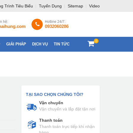
g Trình Tiêu Biểu
|
Tuyển Dụng
|
Sitemap
|
Video
ên hệ:
Hotline 24/7:
haihung.com
0932060286
0
GIẢI PHÁP
DỊCH VỤ
TIN TỨC
LIÊN HỆ
TẠI SAO CHỌN CHÚNG TÔI?
Vận chuyển
Vận chuyển và lắp đặt tận nơi
Thanh toán
Thanh toán trực tiếp khi nhận
hàng