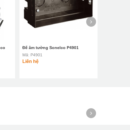
lco
Đế âm tường Sonelco P4901
Điều khiển 
đèn LED đỏ 
Mã: P4901
Mã: PH6014
Liên hệ
Liên hệ