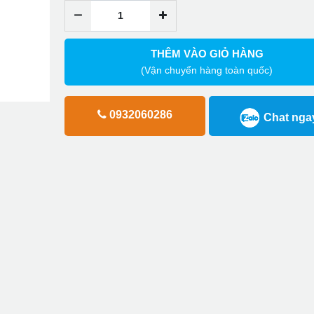
THÊM VÀO GIỎ HÀNG
(Vận chuyển hàng toàn quốc)
0932060286
Chat nga