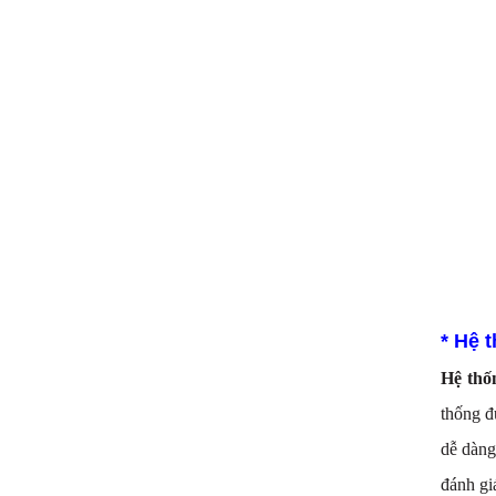
* Hệ 
Hệ thố
thống đ
dễ dàng
đánh gi