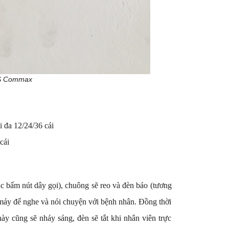
CS Commax
i đa 12/24/36 cái
cái
c bấm nút dây gọi), chuông sẽ reo và đèn báo (tương
c máy để nghe và nói chuyện với bệnh nhân. Đồng thời
ày cũng sẽ nháy sáng, đèn sẽ tắt khi nhân viên trực