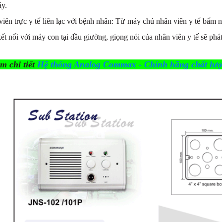
y.
viên trực y tế liên lạc với bệnh nhân: Từ máy chủ nhân viên y tế bấm 
kết nối với máy con tại đầu giường, giọng nói của nhân viên y tế sẽ phá
 chi tiết
Hệ thống Analog Commax - Chính hãng chất lượ