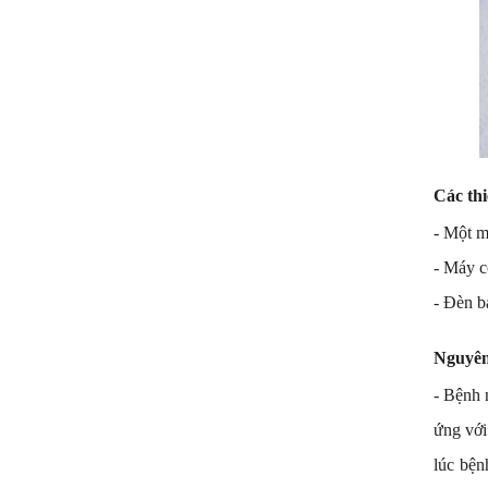
Các thi
- Một m
- Máy c
- Đèn b
Nguyên
- Bệnh 
ứng với
lúc bện