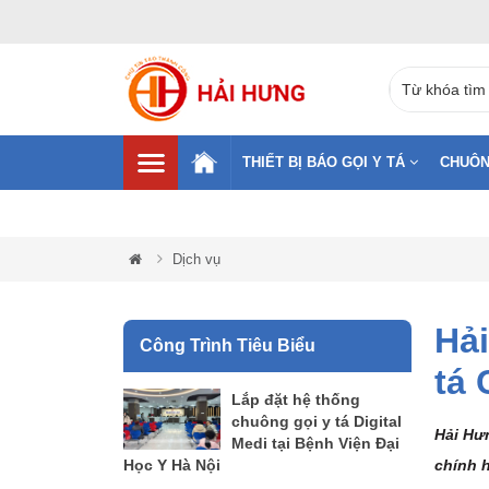
THIẾT BỊ BÁO GỌI Y TÁ
CHUÔN
Dịch vụ
Hải
Công Trình Tiêu Biểu
tá
Lắp đặt hệ thống
chuông gọi y tá Digital
Hải Hưn
Medi tại Bệnh Viện Đại
Học Y Hà Nội
chính h