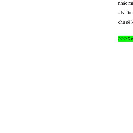
nhấc má
- Nhân 
chủ sẽ 
>>>Xem