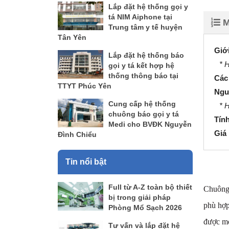
Lắp đặt hệ thống gọi y
tá NIM Aiphone tại
M
Trung tâm y tế huyện
Tân Yên
Giớ
Lắp đặt hệ thống báo
* 
gọi y tá kết hợp hệ
thống thông báo tại
Các 
TTYT Phúc Yên
Ngu
Cung cấp hệ thống
* H
chuông báo gọi y tá
Tín
Medi cho BVĐK Nguyễn
Giá
Đình Chiểu
Tin nổi bật
Full từ A-Z toàn bộ thiết
Chuông 
bị trong giải pháp
phù hợp
Phòng Mổ Sạch 2026
được mọ
Tư vấn và lắp đặt hệ