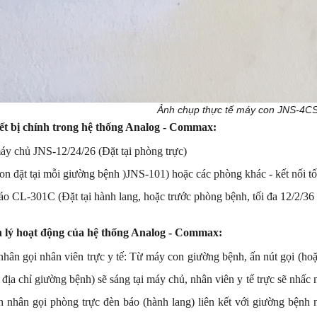
Ảnh chụp thực tế máy con JNS-4
ết bị chính trong hệ thống Analog - Commax:
áy chủ JNS-12/24/26 (Đặt tại phòng trực)
on đặt tại mỗi giường bệnh )JNS-101) hoặc các phòng khác - kết nối tố
áo CL-301C (Đặt tại hành lang, hoặc trước phòng bệnh, tối đa 12/2/36 
 lý hoạt động của hệ thống Analog - Commax:
nhân gọi nhân viên trực y tế:
Từ máy con giường bệnh, ấn nút gọi (hoặ
 địa chỉ giường bệnh) sẽ sáng tại máy chủ, nhân viên y tế trực sẽ nhấ
h nhân gọi phòng trực đèn báo (hành lang) liên kết với giường bệnh n