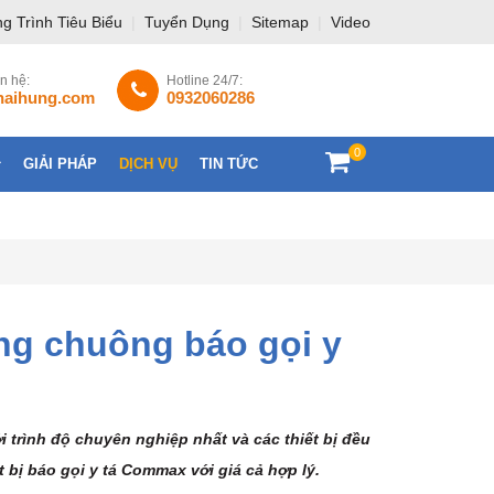
g Trình Tiêu Biểu
|
Tuyển Dụng
|
Sitemap
|
Video
ên hệ:
Hotline 24/7:
haihung.com
0932060286
0
GIẢI PHÁP
DỊCH VỤ
TIN TỨC
LIÊN HỆ
ng chuông báo gọi y
 trình độ chuyên nghiệp nhất và các thiết bị đều
 bị báo gọi y tá Commax với giá cả hợp lý.