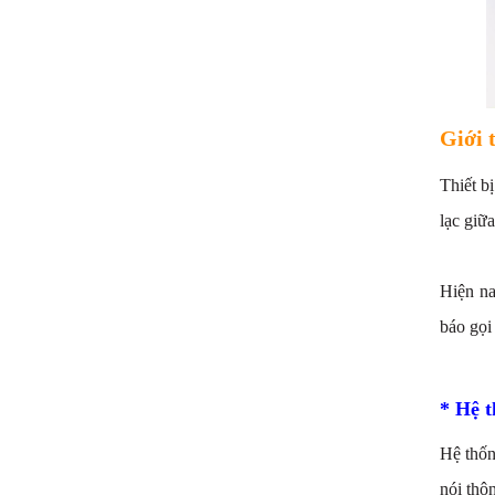
Giới 
Thiết b
lạc giữ
Hiện na
báo gọi
* Hệ t
Hệ thốn
nói thô