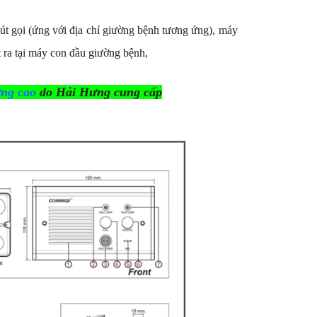
nút gọi (ứng với địa chỉ giường bệnh tương ứng), máy
t ra tại máy con đầu giường bệnh,
ng cao
do Hải Hưng cung cấp