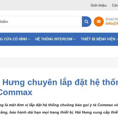
Giới thiệu
|
Côn
Email li
info@
G CỬA CÓ HÌNH
HỆ THỐNG INTERCOM
THIẾT BỊ BỆNH VIỆN
 Hưng chuyên lắp đặt hệ thố
 Commax
g là một đơn vị lắp đặt hệ thống chuông báo gọi y tá Commax với
ãng, bảo hành dài hạn mọi trang thiết bị. Hải Hưng cung cấp thiết