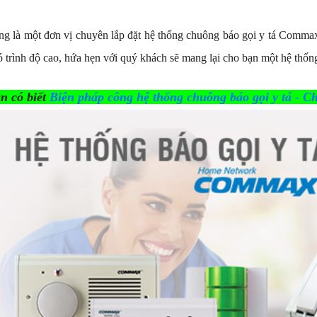
g là một đơn vị chuyên lắp đặt hệ thống chuông báo gọi y tá Comma
ó trình độ cao, hứa hẹn với quý khách sẽ mang lại cho bạn một hệ thố
n có biết
Biện pháp công hệ thống chuông báo gọi y tá - C