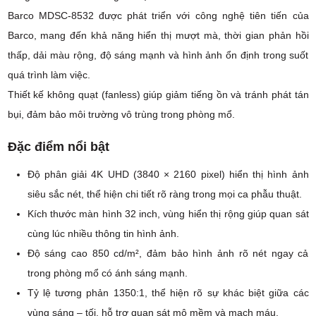
Barco MDSC-8532 được phát triển với công nghệ tiên tiến của
Barco, mang đến khả năng hiển thị mượt mà, thời gian phản hồi
thấp, dải màu rộng, độ sáng mạnh và hình ảnh ổn định trong suốt
quá trình làm việc.
Thiết kế không quạt (fanless) giúp giảm tiếng ồn và tránh phát tán
bụi, đảm bảo môi trường vô trùng trong phòng mổ.
Đặc điểm nổi bật
Độ phân giải 4K UHD (3840 × 2160 pixel) hiển thị hình ảnh
siêu sắc nét, thể hiện chi tiết rõ ràng trong mọi ca phẫu thuật.
Kích thước màn hình 32 inch, vùng hiển thị rộng giúp quan sát
cùng lúc nhiều thông tin hình ảnh.
Độ sáng cao 850 cd/m², đảm bảo hình ảnh rõ nét ngay cả
trong phòng mổ có ánh sáng mạnh.
Tỷ lệ tương phản 1350:1, thể hiện rõ sự khác biệt giữa các
vùng sáng – tối, hỗ trợ quan sát mô mềm và mạch máu.