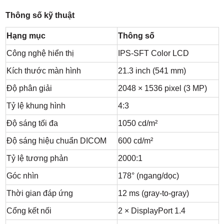
Thông số kỹ thuật
Hạng mục
Thông số
Công nghệ hiển thị
IPS-SFT Color LCD
Kích thước màn hình
21.3 inch (541 mm)
Độ phân giải
2048 × 1536 pixel (3 MP)
Tỷ lệ khung hình
4:3
Độ sáng tối đa
1050 cd/m²
Độ sáng hiệu chuẩn DICOM
600 cd/m²
Tỷ lệ tương phản
2000:1
Góc nhìn
178° (ngang/dọc)
Thời gian đáp ứng
12 ms (gray-to-gray)
Cổng kết nối
2 × DisplayPort 1.4