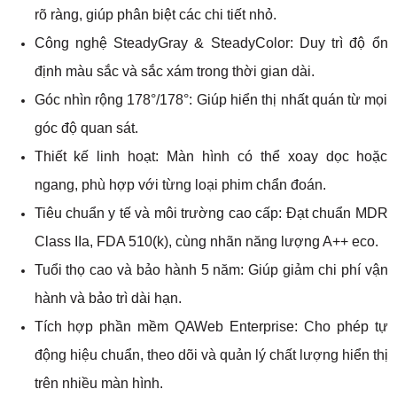
rõ ràng, giúp phân biệt các chi tiết nhỏ.
Công nghệ SteadyGray & SteadyColor: Duy trì độ ổn
định màu sắc và sắc xám trong thời gian dài.
Góc nhìn rộng 178°/178°: Giúp hiển thị nhất quán từ mọi
góc độ quan sát.
Thiết kế linh hoạt: Màn hình có thể xoay dọc hoặc
ngang, phù hợp với từng loại phim chẩn đoán.
Tiêu chuẩn y tế và môi trường cao cấp: Đạt chuẩn MDR
Class IIa, FDA 510(k), cùng nhãn năng lượng A++ eco.
Tuổi thọ cao và bảo hành 5 năm: Giúp giảm chi phí vận
hành và bảo trì dài hạn.
Tích hợp phần mềm QAWeb Enterprise: Cho phép tự
động hiệu chuẩn, theo dõi và quản lý chất lượng hiển thị
trên nhiều màn hình.