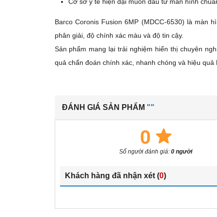
Cơ sở y tế hiện đại muốn đầu tư màn hình chuẩn 
Barco Coronis Fusion 6MP (MDCC-6530) là màn hìn
phân giải, độ chính xác màu và độ tin cậy.
Sản phẩm mang lại trải nghiệm hiển thị chuyên nghi
quả chẩn đoán chính xác, nhanh chóng và hiệu quả 
ĐÁNH GIÁ SẢN PHẨM
""
0
Số người đánh giá:
0 người
Khách hàng đã nhận xét (
0
)