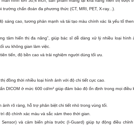
màn hình lớn 30,4 inch, sản phẩm mang lại khả năng hiển thị vượt tr
 trường chẩn đoán đa phương thức (CT, MRI, PET, X-ray...).
độ sáng cao, tương phản mạnh và tái tạo màu chính xác là yếu tố then
ng tâm hiển thị đa năng”, giúp bác sĩ dễ dàng xử lý nhiều loại hình 
tối ưu không gian làm việc.
tiên tiến, độ bền cao và trải nghiệm người dùng tối ưu.
ị đồng thời nhiều loại hình ảnh với độ chi tiết cực cao.
uẩn DICOM ở mức 600 cd/m² giúp đảm bảo độ ổn định trong mọi điều 
ảnh rõ ràng, hỗ trợ phân biệt chi tiết nhỏ trong vùng tối.
ì độ chính xác màu và sắc xám theo thời gian.
Sensor) và cảm biến phía trước (I-Guard) giúp tự động điều chỉnh