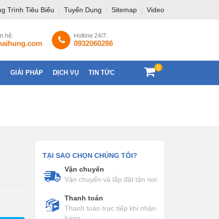
g Trình Tiêu Biểu
|
Tuyển Dụng
|
Sitemap
|
Video
ên hệ:
Hotline 24/7:
haihung.com
0932060286
0
GIẢI PHÁP
DỊCH VỤ
TIN TỨC
LIÊN HỆ
TẠI SAO CHỌN CHÚNG TÔI?
Vận chuyển
Vận chuyển và lắp đặt tận nơi
Thanh toán
Thanh toán trực tiếp khi nhận
hàng