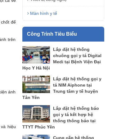
ội cả về
Màn hình y tế
 chốt để
Công Trình Tiêu Biểu
ảnh trên
Lắp đặt hệ thống
chuông gọi y tá Digital
Medi tại Bệnh Viện Đại
Học Y Hà Nội
Lắp đặt hệ thống gọi y
tá NIM Aiphone tại
Trung tâm y tế huyện
kiện ánh
Tân Yên
Lắp đặt hệ thống báo
gọi y tá kết hợp hệ
thống thông báo tại
 và hiệu
TTYT Phúc Yên
Cung cấp hệ thống