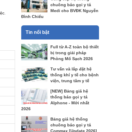
chuông báo gọi y tá
Medi cho BVĐK Nguyễn
ệc.
Đình Chiểu
Tin nổi bật
Full từ A-Z toàn bộ thiết
bị trong giải pháp
Phòng Mổ Sạch 2026
Tư vấn và lắp đặt hệ
thống khí y tế cho bệnh
viện, trung tâm y tế
[NEW] Bảng giá hệ
thống báo gọi y tá
AIphone - Mới nhất
2026
Bảng giá hệ thống
chuông báo gọi y tá
Commax [Update 2026]