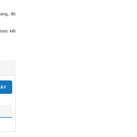
sáng, độ
được kết
NÀY