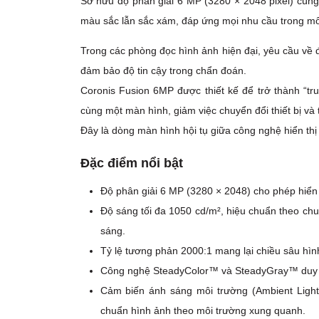
Sở hữu độ phân giải 6 MP (3280 × 2048 pixel) cùng 
màu sắc lẫn sắc xám, đáp ứng mọi nhu cầu trong môi
Trong các phòng đọc hình ảnh hiện đại, yêu cầu về 
đảm bảo độ tin cậy trong chẩn đoán.
Coronis Fusion 6MP được thiết kế để trở thành “tru
cùng một màn hình, giảm việc chuyển đổi thiết bị và 
Đây là dòng màn hình hội tụ giữa công nghệ hiển thị 
Đặc điểm nổi bật
Độ phân giải 6 MP (3280 × 2048) cho phép hiển th
Độ sáng tối đa 1050 cd/m², hiệu chuẩn theo ch
sáng.
Tỷ lệ tương phản 2000:1 mang lại chiều sâu hình 
Công nghệ SteadyColor™ và SteadyGray™ duy tr
Cảm biến ánh sáng môi trường (Ambient Light 
chuẩn hình ảnh theo môi trường xung quanh.