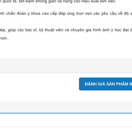
quốc tế, tiết kiệm không gian và nâng cao hiệu suất làm việc.
h chẩn đoán y khoa cao cấp đáp ứng trọn vẹn các yêu cầu về độ 
ệp, giúp các bác sĩ, kỹ thuật viên và chuyên gia hình ảnh y học đạt 
hơn.
ĐÁNH GIÁ SẢN PHẨM 