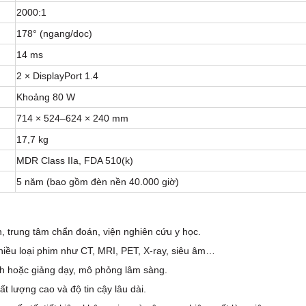
2000:1
178° (ngang/dọc)
14 ms
2 × DisplayPort 1.4
Khoảng 80 W
714 × 524–624 × 240 mm
17,7 kg
MDR Class IIa, FDA 510(k)
5 năm (bao gồm đèn nền 40.000 giờ)
, trung tâm chẩn đoán, viện nghiên cứu y học.
hiều loại phim như CT, MRI, PET, X-ray, siêu âm…
ảnh hoặc giảng dạy, mô phỏng lâm sàng.
ất lượng cao và độ tin cậy lâu dài.