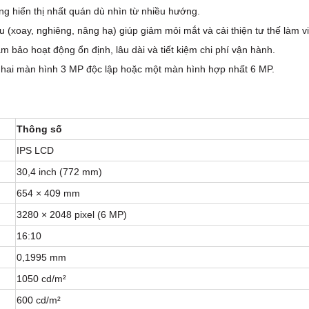
g hiển thị nhất quán dù nhìn từ nhiều hướng.
ều (xoay, nghiêng, nâng hạ) giúp giảm mỏi mắt và cải thiện tư thế làm vi
 bảo hoạt động ổn định, lâu dài và tiết kiệm chi phí vận hành.
ư hai màn hình 3 MP độc lập hoặc một màn hình hợp nhất 6 MP.
Thông số
IPS LCD
30,4 inch (772 mm)
654 × 409 mm
3280 × 2048 pixel (6 MP)
16:10
0,1995 mm
1050 cd/m²
600 cd/m²