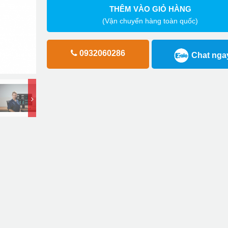
THÊM VÀO GIỎ HÀNG
(Vận chuyển hàng toàn quốc)
0932060286
Chat nga