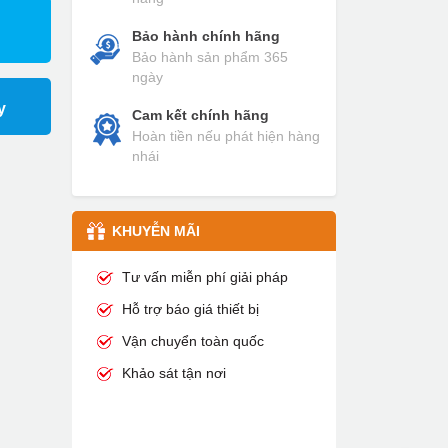
Bảo hành chính hãng
Bảo hành sản phẩm 365
ngày
y
Cam kết chính hãng
Hoàn tiền nếu phát hiện hàng
nhái
KHUYỄN MÃI
Tư vấn miễn phí giải pháp
Hỗ trợ báo giá thiết bị
Vận chuyển toàn quốc
Khảo sát tận nơi