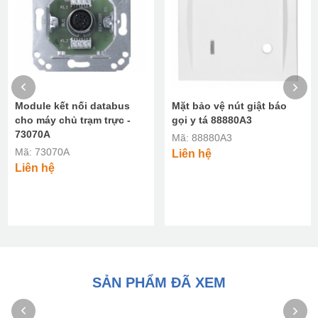
Module kết nối databus
Mặt bảo vệ nút giật báo
cho máy chủ trạm trực -
gọi y tá 88880A3
73070A
Mã: 88880A3
Mã: 73070A
Liên hệ
Liên hệ
SẢN PHẨM ĐÃ XEM