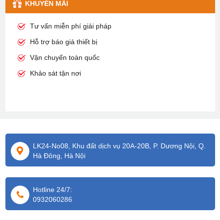
KHUYỄN MÃI
Tư vấn miễn phí giải pháp
Hỗ trợ báo giá thiết bị
Vận chuyển toàn quốc
Khảo sát tận nơi
LK24-No08, Khu đất dịch vụ 20A-20B, P. Dương Nội, Q.
Hà Đông, Hà Nội
Hotline 24/7:
0932060286