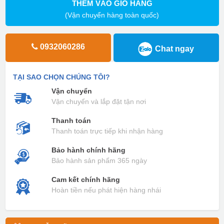
THÊM VÀO GIỎ HÀNG
(Vận chuyển hàng toàn quốc)
0932060286
Chat ngay
TẠI SAO CHỌN CHÚNG TÔI?
Vận chuyển
Vận chuyển và lắp đặt tận nơi
Thanh toán
Thanh toán trực tiếp khi nhận hàng
Bảo hành chính hãng
Bảo hành sản phẩm 365 ngày
Cam kết chính hãng
Hoàn tiền nếu phát hiện hàng nhái