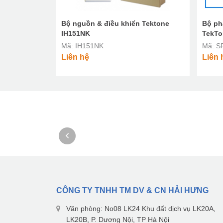
Bộ nguồn & điều khiển Tektone
Bộ ph
IH151NK
TekTo
Mã: IH151NK
Mã: S
Liên hệ
Liên 
CÔNG TY TNHH TM DV & CN HẢI HƯNG
Văn phòng: No08 LK24 Khu đất dịch vụ LK20A,
LK20B, P. Dương Nội, TP Hà Nội