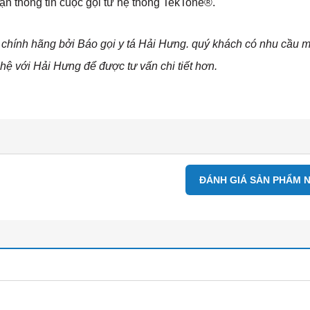
n thông tin cuộc gọi từ hệ thống TekTone®.
chính hãng bởi Báo gọi y tá Hải Hưng. quý khách có nhu cầu 
hệ với Hải Hưng để được tư vấn chi tiết hơn.
ĐÁNH GIÁ SẢN PHẨM 