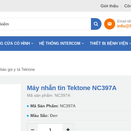
Giới thiệu
|
Côn
Email li
info@
G CỬA CÓ HÌNH
HỆ THỐNG INTERCOM
THIẾT BỊ BỆNH VIỆN
báo gọi y tá Tektone
Máy nhắn tin Tektone NC397A
Mã sản phẩm: NC397A
Mã Sản Phẩm:
NC397A
Màu Sắc:
Đen