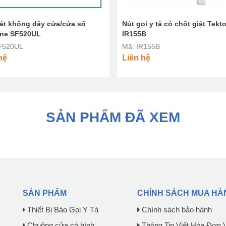
át không dây cửa/cửa sổ
Nút gọi y tá có chốt giật Tekt
ne SF520UL
IR155B
F520UL
Mã: IR155B
hệ
Liên hệ
SẢN PHẨM ĐÃ XEM
SẢN PHẨM
CHÍNH SÁCH MUA HÀ
Thiết Bị Báo Gọi Y Tá
Chính sách bảo hành
Chuông cửa có hình
Thông Tin Viết Hóa Đơn 