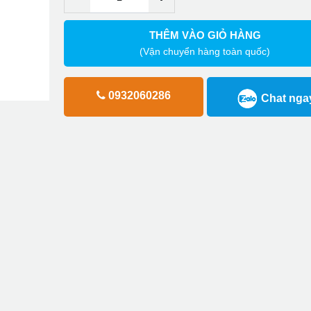
THÊM VÀO GIỎ HÀNG
(Vận chuyển hàng toàn quốc)
0932060286
Chat nga