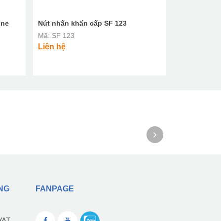
one
Nút nhấn khẩn cấp SF 123
Máy phát mặ
TekTone SF
Mã: SF 123
Mã: SF504U
Liên hệ
Liên hệ
NG
FANPAGE
VAT