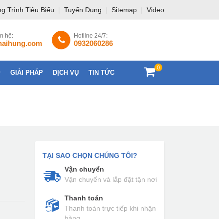
g Trình Tiêu Biểu
|
Tuyển Dụng
|
Sitemap
|
Video
ên hệ:
Hotline 24/7:
haihung.com
0932060286
0
GIẢI PHÁP
DỊCH VỤ
TIN TỨC
LIÊN HỆ
TẠI SAO CHỌN CHÚNG TÔI?
Vận chuyển
Vận chuyển và lắp đặt tận nơi
Thanh toán
Thanh toán trực tiếp khi nhận
hàng