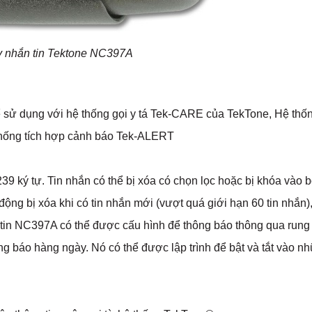
 nhắn tin Tektone NC397A
 sử dụng với hệ thống gọi y tá Tek-CARE của TekTone, Hệ thố
hống tích hợp cảnh báo Tek-ALERT
 239 ký tự. Tin nhắn có thể bị xóa có chọn lọc hoặc bị khóa vào 
ộng bị xóa khi có tin nhắn mới (vượt quá giới hạn 60 tin nhắn),
n tin NC397A có thể được cấu hình để thông báo thông qua rung
g báo hàng ngày. Nó có thể được lập trình để bật và tắt vào n