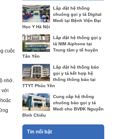
Lắp đặt hệ thống
chuông gọi y tá Digital
Medi tại Bệnh Viện Đại
Học Y Hà Nội
Lắp đặt hệ thống gọi y
tá NIM Aiphone tại
Trung tâm y tế huyện
ng cuộc
Tân Yên
Lắp đặt hệ thống báo
gọi y tá kết hợp hệ
thống thông báo tại
bộ nhớ.
TTYT Phúc Yên
 với
Cung cấp hệ thống
 hoặc
chuông báo gọi y tá
Medi cho BVĐK Nguyễn
hững
Đình Chiểu
Tin nổi bật