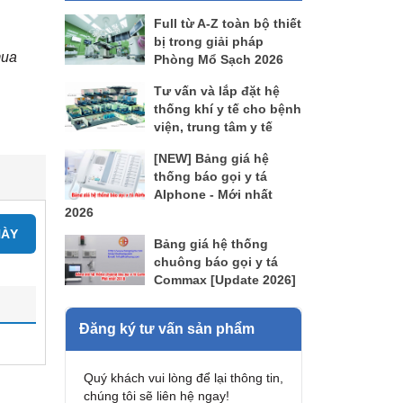
Full từ A-Z toàn bộ thiết
bị trong giải pháp
mua
Phòng Mổ Sạch 2026
Tư vấn và lắp đặt hệ
thống khí y tế cho bệnh
viện, trung tâm y tế
[NEW] Bảng giá hệ
thống báo gọi y tá
AIphone - Mới nhất
2026
NÀY
Bảng giá hệ thống
chuông báo gọi y tá
Commax [Update 2026]
Đăng ký tư vấn sản phẩm
Quý khách vui lòng để lại thông tin,
chúng tôi sẽ liên hệ ngay!