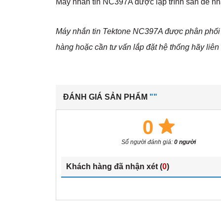
Máy nhắn tin NC397A được lập trình sẵn để nhậ
Máy nhắn tin Tektone NC397A được phân phối 
hàng hoặc cần tư vấn lắp đặt hệ thống hãy liên 
ĐÁNH GIÁ SẢN PHẨM
""
0
Số người đánh giá:
0 người
Khách hàng đã nhận xét (
0
)