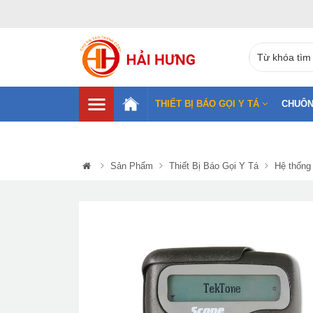
THIẾT BỊ BÁO GỌI Y TÁ
CHUÔN
Sản Phẩm
Thiết Bị Báo Gọi Y Tá
Hệ thống 