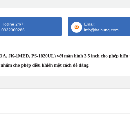
Hotline 24/7:
Email:
0932060286
info@haihung.com
A, JK-1MED, PS-1820UL) với màn hình 3.5 inch cho phép hiển t
m nhấm cho phép điều khiển một cách dễ dàng