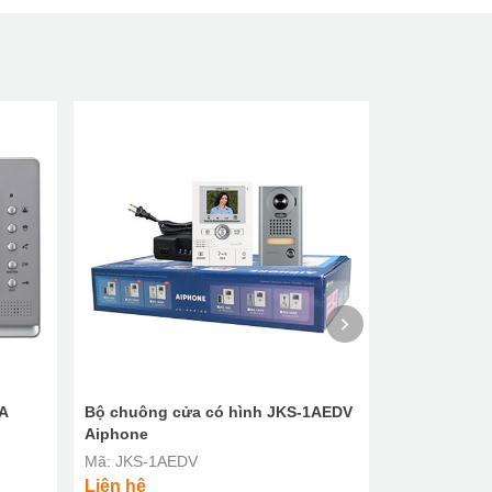
A
Bộ chuông cửa có hình JKS-1AEDV
Bộ chuông c
Aiphone
Aiphone (JO
1820UL)
Mã: JKS-1AEDV
Mã: JOS-1F
Liên hệ