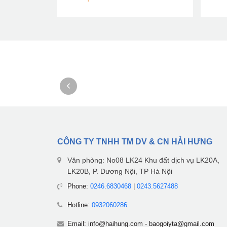
CÔNG TY TNHH TM DV & CN HẢI HƯNG
Văn phòng: No08 LK24 Khu đất dịch vụ LK20A,
LK20B, P. Dương Nội, TP Hà Nội
Phone:
0246.6830468
|
0243.5627488
Hotline:
0932060286
Email:
info@haihung.com
-
baogoiyta@gmail.com