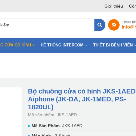
Giới thiệu
|
Côn
Email li
info@
G CỬA CÓ HÌNH
HỆ THỐNG INTERCOM
THIẾT BỊ BỆNH VIỆN
Bộ chuông cửa có hình JKS-1AED
Aiphone (JK-DA, JK-1MED, PS-
1820UL)
Mã sản phẩm: JKS-1AED
Mã Sản Phẩm:
JKS-1AED
Màn hình :
3.5 inch