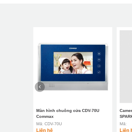
h JMS-4AEDV
Màn hình chuông cửa CDV-70U
Camer
Commax
SPARK
Mã: CDV-70U
Mã:
Liên hệ
Liên 