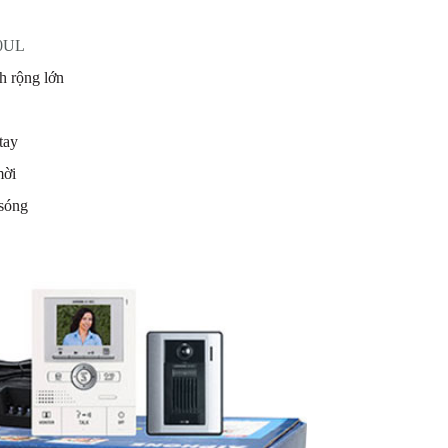
0UL
nh rộng lớn
tay
mời
 sóng