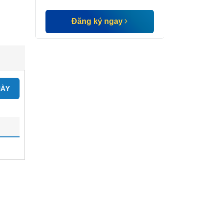
Đăng ký ngay
NÀY