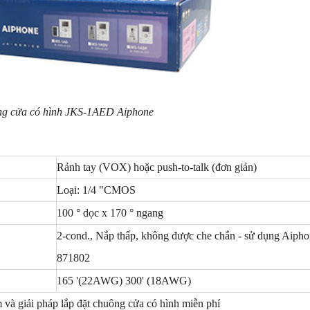
ng cửa có hình JKS-1AED Aiphone
Rảnh tay (VOX) hoặc push-to-talk (đơn giản)
Loại: 1/4 "CMOS
100 ° dọc x 170 ° ngang
2-cond., Nắp thấp, không được che chắn - sử dụng Aipho
871802
165 '(22AWG) 300' (18AWG)
và giải pháp lắp đặt chuông cửa có hình miễn phí