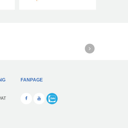
Liên hệ
NG
FANPAGE
VAT