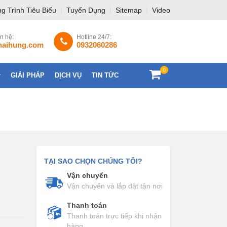
g Trình Tiêu Biểu
|
Tuyển Dụng
|
Sitemap
|
Video
ên hệ:
Hotline 24/7:
haihung.com
0932060286
0
GIẢI PHÁP
DỊCH VỤ
TIN TỨC
LIÊN HỆ
TẠI SAO CHỌN CHÚNG TÔI?
Vận chuyển
Vận chuyển và lắp đặt tận nơi
Thanh toán
Thanh toán trực tiếp khi nhận
hàng