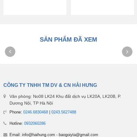
SẢN PHẨM ĐÃ XEM
CÔNG TY TNHH TM DV & CN HẢI HƯNG
Văn phòng: No08 LK24 Khu đất dịch vụ LK20A, LK20B, P.
Dương Nội, TP Hà Nội
Phone:
0246.6830468
|
0243.5627488
Hotline:
0932060286
Email:
info@haihung.com
-
baogoiyta@gmail.com