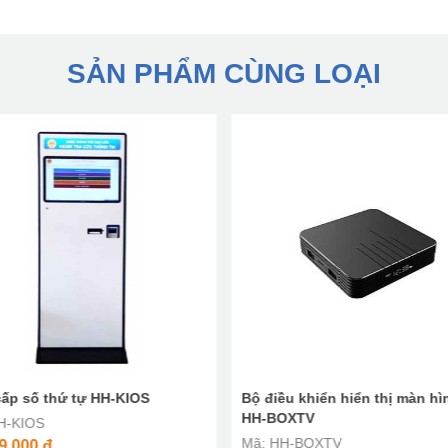
SẢN PHẨM CÙNG LOẠI
cấp số thứ tự HH-KIOS
Bộ điều khiển hiển thị màn hìn
HH-BOXTV
H-KIOS
Mã: HH-BOXTV
9,000
đ