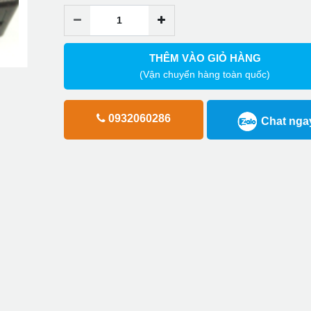
THÊM VÀO GIỎ HÀNG
(Vận chuyển hàng toàn quốc)
0932060286
Chat nga