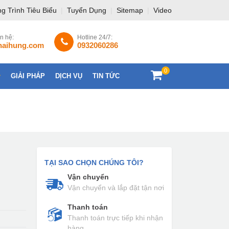
g Trình Tiêu Biểu
|
Tuyển Dụng
|
Sitemap
|
Video
ên hệ:
Hotline 24/7:
haihung.com
0932060286
0
GIẢI PHÁP
DỊCH VỤ
TIN TỨC
LIÊN HỆ
TẠI SAO CHỌN CHÚNG TÔI?
Vận chuyển
Vận chuyển và lắp đặt tận nơi
Thanh toán
Thanh toán trực tiếp khi nhận
hàng