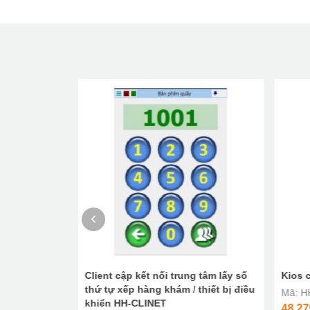
H-KIOS203
Client cập kết nối trung tâm lấy số
Kios 
thứ tự xếp hàng khám / thiết bị điều
Mã: H
khiển HH-CLINET
48,27