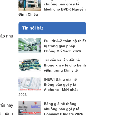
chuông báo gọi y tá
Medi cho BVĐK Nguyễn
Đình Chiểu
Tin nổi bật
vào nhu
Full từ A-Z toàn bộ thiết
bị trong giải pháp
Phòng Mổ Sạch 2026
Tư vấn và lắp đặt hệ
thống khí y tế cho bệnh
viện, trung tâm y tế
[NEW] Bảng giá hệ
thống báo gọi y tá
AIphone - Mới nhất
2026
Bảng giá hệ thống
vấn hãy
chuông báo gọi y tá
ệ thống
Commax [Update 2026]