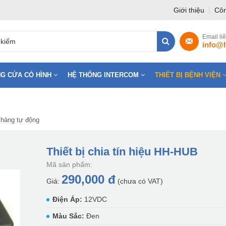
Giới thiệu
|
Côn
Email li
info@
G CỬA CÓ HÌNH
HỆ THỐNG INTERCOM
THIẾT BỊ BỆNH VIỆN
 hàng tự động
Thiết bị chia tín hiệu HH-HUB
Mã sản phẩm:
290,000 đ
Giá:
(chưa có VAT)
Điện Áp:
12VDC
Màu Sắc:
Đen