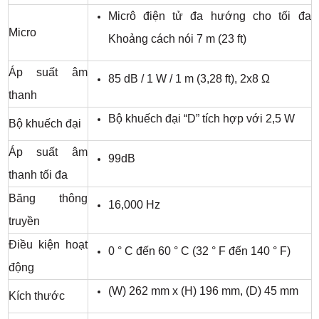
Micrô điện tử đa hướng cho tối đa
Micro
Khoảng cách nói 7 m (23 ft)
Áp suất âm
85 dB / 1 W / 1 m (3,28 ft), 2x8 Ω
thanh
Bộ khuếch đại “D” tích hợp với 2,5 W
Bộ khuếch đại
Áp suất âm
99dB
thanh tối đa
Băng thông
16,000 Hz
truyền
Điều kiện hoạt
0 ° C đến 60 ° C (32 ° F đến 140 ° F)
động
(W) 262 mm x (H) 196 mm, (D) 45 mm
Kích thước