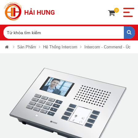
0
Sản Phẩm
Hệ Thống Intercom
Intercom - Commend - Úc