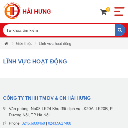
0
Giới thiệu
Lĩnh vực hoạt động
LĨNH VỰC HOẠT ĐỘNG
CÔNG TY TNHH TM DV & CN HẢI HƯNG
Văn phòng: No08 LK24 Khu đất dịch vụ LK20A, LK20B, P.
Dương Nội, TP Hà Nội
Phone:
0246.6830468
|
0243.5627488