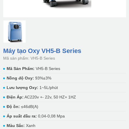
Máy tạo Oxy VH5-B Series
Mã sản phẩm: VH5-B Series
Mã Sản Phẩm:
VH5-B Series
Nồng độ Oxy:
93%±3%
Lưu lượng Oxy:
1~5L/phút
Điện Áp:
AC220v +- 22v, 50 HZ+ 1HZ
Độ ồn:
≤46dB(A)
Áp suất đầu ra:
0,04-0,08 Mpa
Màu Sắc:
Xanh