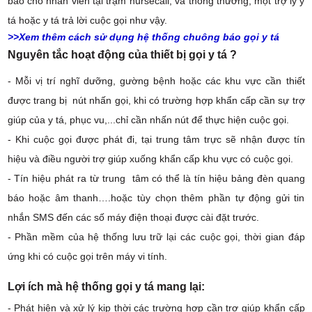
báo cho nhân viên tại trạm nursecall, và thông thường, một trợ lý y
tá hoặc y tá trả lời cuộc gọi như vậy
.
>>Xem thêm
cách sử dụng hệ thống chuông báo gọi y tá
Nguyên tắc hoạt động của thiết bị gọi y tá ?
- Mỗi vị trí nghĩ dưỡng, gường bệnh hoặc các khu vực cần thiết
được trang bị nút nhấn gọi, khi có trường hợp khẩn cấp cần sự trợ
giúp của y tá, phục vu,...chỉ cần nhấn nút để thực hiện cuộc gọi.
- Khi cuộc gọi được phát đi, tại trung tâm trực sẽ nhận được tín
hiệu và điều người trợ giúp xuống khẩn cấp khu vực có cuộc gọi.
- Tín hiệu phát ra từ trung tâm có thể là tín hiệu bảng đèn quang
báo hoặc âm thanh….hoặc tùy chọn thêm phần tự động gửi tin
nhắn SMS đến các số máy điện thoại được cài đặt trước.
- Phần mềm của hệ thống lưu trữ lại các cuộc gọi, thời gian đáp
ứng khi có cuộc gọi trên máy vi tính.
Lợi ích mà hệ thống gọi y tá mang lại:
- Phát hiện và xử lý kịp thời các trường hợp cần trợ giúp khẩn cấp