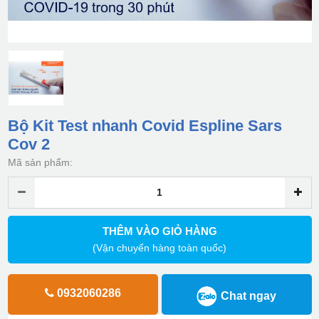
Bộ Kit Test nhanh Covid Espline Sars
Cov 2
Mã sản phẩm:
THÊM VÀO GIỎ HÀNG
(Vận chuyển hàng toàn quốc)
0932060286
Chat ngay