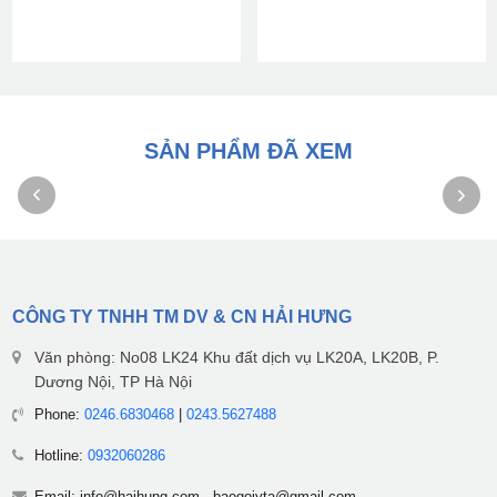
SẢN PHẨM ĐÃ XEM
CÔNG TY TNHH TM DV & CN HẢI HƯNG
Văn phòng: No08 LK24 Khu đất dịch vụ LK20A, LK20B, P.
Dương Nội, TP Hà Nội
Phone:
0246.6830468
|
0243.5627488
Hotline:
0932060286
Email:
info@haihung.com
-
baogoiyta@gmail.com