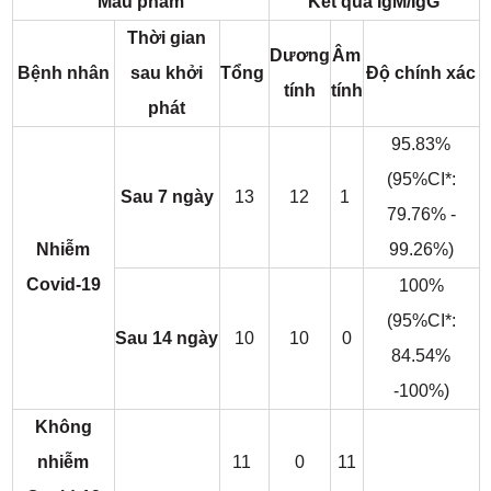
Mẫu phẩm
Kết quả IgM/IgG
Thời gian
Dương
Âm
Bệnh nhân
sau khởi
Tổng
Độ chính xác
tính
tính
phát
95.83%
(95%CI*:
Sau 7 ngày
13
12
1
79.76% -
Nhiễm
99.26%)
Covid-19
100%
(95%CI*:
Sau 14 ngày
10
10
0
84.54%
-100%)
Không
nhiễm
11
0
11