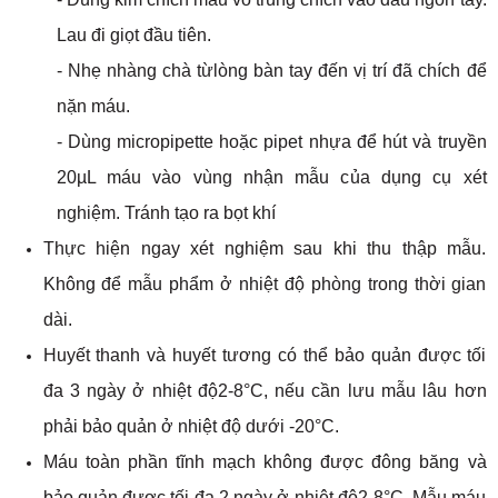
Lau đi giọt đầu tiên.
- Nhẹ nhàng chà từlòng bàn tay đến vị trí đã chích để
nặn máu.
- Dùng micropipette hoặc pipet nhựa để hút và truyền
20µL máu vào vùng nhận mẫu của dụng cụ xét
nghiệm. Tránh tạo ra bọt khí
Thực hiện ngay xét nghiệm sau khi thu thập mẫu.
Không để mẫu phẩm ở nhiệt độ phòng trong thời gian
dài.
Huyết thanh và huyết tương có thể bảo quản được tối
đa 3 ngày ở nhiệt độ2-8°C, nếu cần lưu mẫu lâu hơn
phải bảo quản ở nhiệt độ dưới -20°C.
Máu toàn phần tĩnh mạch không được đông băng và
bảo quản được tối đa 2 ngày ở nhiệt độ2-8°C. Mẫu máu