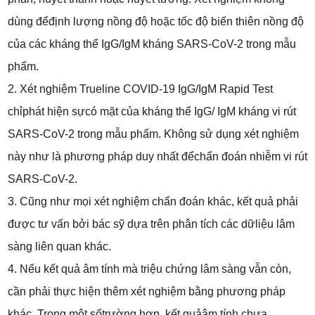
dùng đểđịnh lượng nồng độ hoặc tốc độ biến thiên nồng độ
của các kháng thể IgG/IgM kháng SARS-CoV-2 trong mẫu
phẩm.
2. Xét nghiệm Trueline COVID-19 IgG/IgM Rapid Test
chỉphát hiện sựcó mặt của kháng thể IgG/ IgM kháng vi rút
SARS-CoV-2 trong mẫu phẩm. Không sử dụng xét nghiệm
này như là phương pháp duy nhất đểchẩn đoán nhiễm vi rút
SARS-CoV-2.
3. Cũng như mọi xét nghiệm chẩn đoán khác, kết quả phải
được tư vấn bởi bác sỹ dựa trên phân tích các dữliệu lâm
sàng liên quan khác.
4. Nếu kết quả âm tính mà triệu chứng lâm sàng vẫn còn,
cần phải thực hiện thêm xét nghiệm bằng phương pháp
khác. Trong một sốtrường hợp, kết quảâm tính chưa