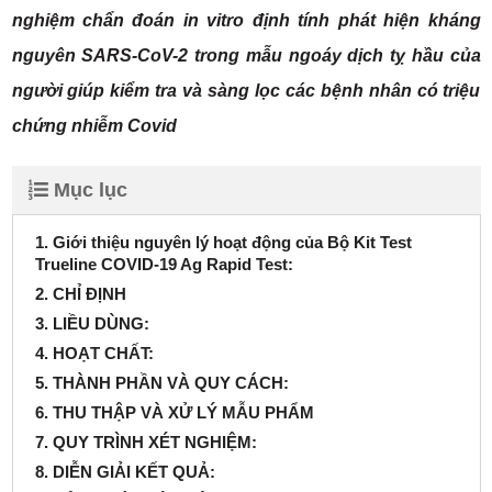
nghiệm chẩn đoán in vitro định tính phát hiện kháng
nguyên SARS-CoV-2 trong mẫu ngoáy dịch tỵ hầu của
người giúp kiểm tra và sàng lọc các bệnh nhân có triệu
chứng nhiễm Covid
Mục lục
1. Giới thiệu nguyên lý hoạt động của Bộ Kit Test
Trueline COVID-19 Ag Rapid Test:
2. CHỈ ĐỊNH
3. LIỀU DÙNG:
4. HOẠT CHẤT:
5. THÀNH PHẦN VÀ QUY CÁCH:
6. THU THẬP VÀ XỬ LÝ MẪU PHẨM
7. QUY TRÌNH XÉT NGHIỆM:
8. DIỄN GIẢI KẾT QUẢ: