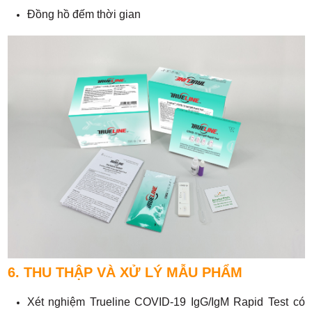
Đồng hồ đếm thời gian
6. THU THẬP VÀ XỬ LÝ MẪU PHẨM
Xét nghiệm Trueline COVID-19 IgG/IgM Rapid Test có