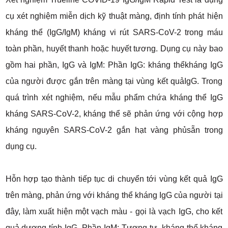
cụ xét nghiệm miễn dịch kỹ thuật màng, định tính phát hiện
kháng thể (IgG/IgM) kháng vi rút SARS-CoV-2 trong máu
toàn phần, huyết thanh hoặc huyết tương. Dụng cụ này bao
gồm hai phần, IgG và IgM: Phần IgG: kháng thểkháng IgG
của người được gắn trên màng tại vùng kết quảIgG. Trong
quá trình xét nghiệm, nếu mẫu phẩm chứa kháng thể IgG
kháng SARS-CoV-2, kháng thể sẽ phản ứng với cộng hợp
kháng nguyên SARS-CoV-2 gắn hạt vàng phủsẵn trong
dụng cụ.
Hỗn hợp tạo thành tiếp tục di chuyển tới vùng kết quả IgG
trên màng, phản ứng với kháng thể kháng IgG của người tại
đây, làm xuất hiện một vạch màu - gọi là vạch IgG, cho kết
quả dương tính IgG. Phần IgM: Tương tự, kháng thể kháng