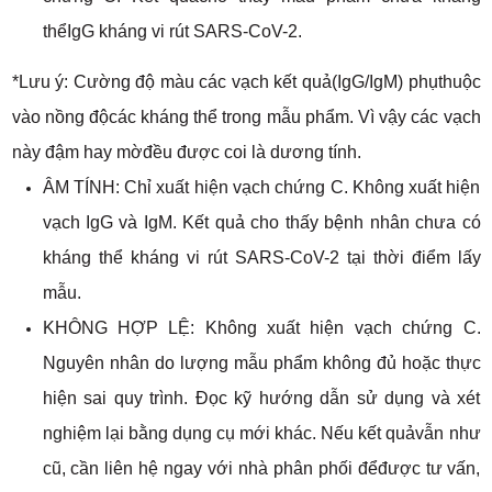
thểIgG kháng vi rút SARS-CoV-2.
*Lưu ý: Cường độ màu các vạch kết quả(IgG/IgM) phụthuộc
vào nồng độcác kháng thể trong mẫu phẩm. Vì vậy các vạch
này đậm hay mờđều được coi là dương tính.
ÂM TÍNH: Chỉ xuất hiện vạch chứng C. Không xuất hiện
vạch IgG và IgM. Kết quả cho thấy bệnh nhân chưa có
kháng thể kháng vi rút SARS-CoV-2 tại thời điểm lấy
mẫu.
KHÔNG HỢP LỆ: Không xuất hiện vạch chứng C.
Nguyên nhân do lượng mẫu phẩm không đủ hoặc thực
hiện sai quy trình. Đọc kỹ hướng dẫn sử dụng và xét
nghiệm lại bằng dụng cụ mới khác. Nếu kết quảvẫn như
cũ, cần liên hệ ngay với nhà phân phối đểđược tư vấn,