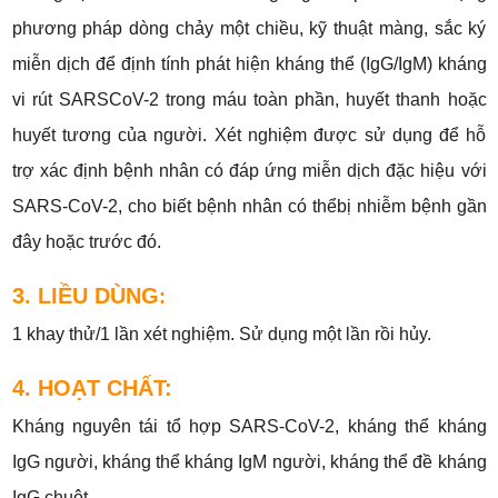
phương pháp dòng chảy một chiều, kỹ thuật màng, sắc ký
miễn dịch để định tính phát hiện kháng thể (IgG/IgM) kháng
vi rút SARSCoV-2 trong máu toàn phần, huyết thanh hoặc
huyết tương của người. Xét nghiệm được sử dụng để hỗ
trợ xác định bệnh nhân có đáp ứng miễn dịch đặc hiệu với
SARS-CoV-2, cho biết bệnh nhân có thểbị nhiễm bệnh gần
đây hoặc trước đó.
3. LIỀU DÙNG
:
1 khay thử/1 lần xét nghiệm. Sử dụng một lần rồi hủy.
4. HOẠT CHẤT:
Kháng nguyên tái tổ hợp SARS-CoV-2, kháng thể kháng
IgG người, kháng thể kháng IgM người, kháng thể đề kháng
IgG chuột.