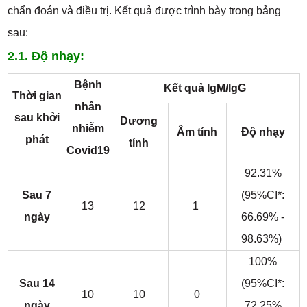
chẩn đoán và điều trị. Kết quả được trình bày trong bảng
sau:
2.1. Độ nhạy:
Bệnh
Kết quả IgM/IgG
Thời gian
nhân
sau khởi
Dương
nhiễm
Âm tính
Độ nhạy
phát
tính
Covid19
92.31%
Sau 7
(95%CI*:
13
12
1
ngày
66.69% -
98.63%)
100%
Sau 14
(95%CI*:
10
10
0
ngày
72.25%