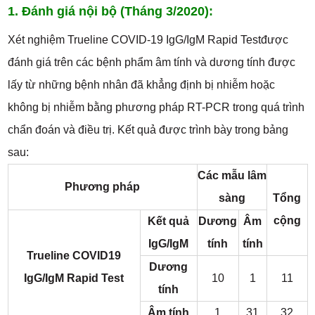
1. Đánh giá nội bộ (Tháng 3/2020):
Xét nghiệm Trueline COVID-19 IgG/IgM Rapid Testđược
đánh giá trên các bệnh phẩm âm tính và dương tính được
lấy từ những bệnh nhân đã khẳng định bị nhiễm hoặc
không bị nhiễm bằng phương pháp RT-PCR trong quá trình
chẩn đoán và điều trị. Kết quả được trình bày trong bảng
sau:
Các mẫu lâm
Phương pháp
sàng
Tổng
cộng
Kết quả
Dương
Âm
IgG/IgM
tính
tính
Trueline COVID19
Dương
IgG/IgM Rapid Test
10
1
11
tính
Âm tính
1
31
32