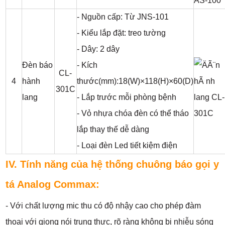
- Nguồn cấp: Từ JNS-101
- Kiểu lắp đặt: treo tường
- Dây: 2 dây
Đèn báo
- Kích
CL-
4
hành
thước(mm):18(W)×118(H)×60(D)
301C
lang
- Lắp trước mỗi phòng bệnh
- Vỏ nhựa chóa đèn có thể tháo
lắp thay thế dễ dàng
- Loại đèn Led tiết kiệm điện
IV. Tính năng của hệ thống chuông báo gọi y
tá Analog Commax:
- Với chất lượng mic thu có độ nhậy cao cho phép đàm
thoại với giọng nói trung thực, rõ ràng không bị nhiễu sóng