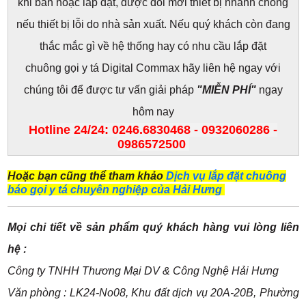
khi bán hoặc lắp đặt, được đổi mới thiết bị nhanh chóng
nếu thiết bị lỗi do nhà sản xuất. Nếu quý khách còn đang
thắc mắc gì về hệ thống hay có nhu cầu lắp đặt
chuông gọi y tá Digital Commax hãy liên hệ ngay với
chúng tôi để được tư vấn giải pháp
"MIỄN PHÍ"
ngay
hôm nay
Hotline 24/24: 0246.6830468 - 0932060286 -
0986572500
Hoặc bạn cũng thể tham khảo
Dịch vụ lắp đặt chuông
báo gọi y tá chuyên nghiệp của Hải Hưng
Mọi chi tiết về sản phẩm quý khách hàng vui lòng liên
hệ :
Công ty TNHH Thương Mại DV & Công Nghệ Hải Hưng
Văn phòng : LK24-No08, Khu đất dịch vụ 20A-20B, Phường