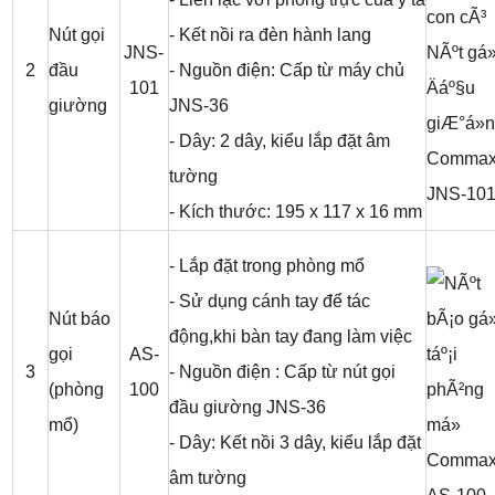
Nút gọi
- Kết nồi ra đèn hành lang
JNS-
2
đầu
- Nguồn điện: Cấp từ máy chủ
101
giường
JNS-36
- Dây: 2 dây, kiểu lắp đặt âm
tường
- Kích thước: 195 x 117 x 16 mm
- Lắp đặt trong phòng mổ
- Sử dụng cánh tay để tác
Nút báo
động,khi bàn tay đang làm việc
gọi
AS-
3
- Nguồn điện : Cấp từ nút gọi
(phòng
100
đầu giường JNS-36
mổ)
- Dây: Kết nồi 3 dây, kiểu lắp đặt
âm tường