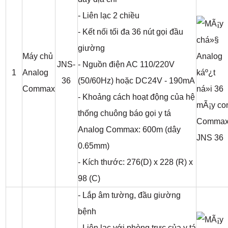
- Liên lạc 2 chiều
- Kết nối tối đa 36 nút gọi đầu
giường
Máy chủ
JNS-
- Nguồn điện AC 110/220V
1
Analog
36
(50/60Hz) hoặc DC24V - 190mA
Commax
- Khoảng cách hoạt động của hệ
thống chuông báo gọi y tá
Analog Commax: 600m (dây
0.65mm)
- Kích thước: 276(D) x 228 (R) x
98 (C)
- Lắp âm tường, đầu giường
bệnh
- Liên lạc với phòng trực của y tá