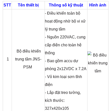
STT
Tên thiết bị
Thông số kỹ thuật
Hình ảnh
- Điều khiển toàn bộ
hoạt động nhờ bộ vi xử
lý trung tâm
- Nguồn 220VAC, cung
cấp điện cho toàn hệ
Bộ điều khiển
thống
1
trung tâm JNS-
- Bao gồm accu dự
PSM
phòng 2x12VDC x 7.2A
- Vỏ kim loại sơn tĩnh
điện
- Lắp đặt treo tường,
kích thước:
327x420x105