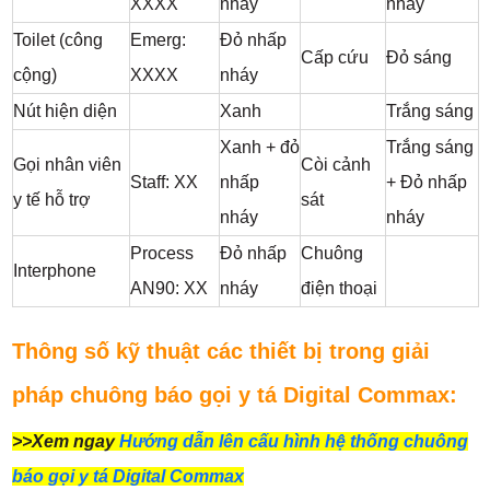
XXXX
nháy
nháy
Toilet (công
Emerg:
Đỏ nhấp
Cấp cứu
Đỏ sáng
cộng)
XXXX
nháy
Nút hiện diện
Xanh
Trắng sáng
Xanh + đỏ
Trắng sáng
Gọi nhân viên
Còi cảnh
Staff: XX
nhấp
+ Đỏ nhấp
y tế hỗ trợ
sát
nháy
nháy
Process
Đỏ nhấp
Chuông
Interphone
AN90: XX
nháy
điện thoại
Thông số kỹ thuật các thiết bị trong giải
pháp chuông báo gọi y tá Digital Commax:
>>Xem ngay
Hướng dẫn lên cấu hình hệ thống chuông
báo gọi y tá Digital Commax