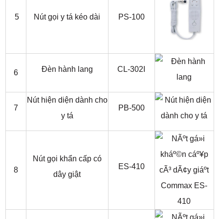
5
Nút gọi y tá kéo dài
PS-100
Đèn hành lang
CL-302I
6
Nút hiện diện dành cho
7
PB-500
y tá
Nút gọi khẩn cấp có
ES-410
8
dây giật