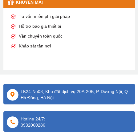
KHUYỄN MÃI
Tư vấn miễn phí giải pháp
Hỗ trợ báo giá thiết bị
Vận chuyển toàn quốc
Khảo sát tận nơi
LK24-No08, Khu đất dịch vụ 20A-20B, P. Dương Nội, Q.
Hà Đông, Hà Nội
Hotline 24/7:
0932060286