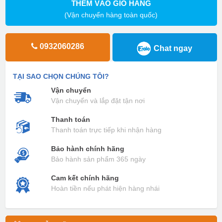
THÊM VÀO GIỎ HÀNG
(Vận chuyển hàng toàn quốc)
0932060286
Chat ngay
TẠI SAO CHỌN CHÚNG TÔI?
Vận chuyển
Vận chuyển và lắp đặt tận nơi
Thanh toán
Thanh toán trực tiếp khi nhận hàng
Bảo hành chính hãng
Bảo hành sản phẩm 365 ngày
Cam kết chính hãng
Hoàn tiền nếu phát hiện hàng nhái