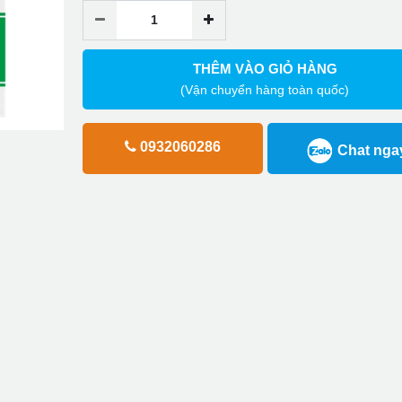
THÊM VÀO GIỎ HÀNG
(Vận chuyển hàng toàn quốc)
0932060286
Chat nga