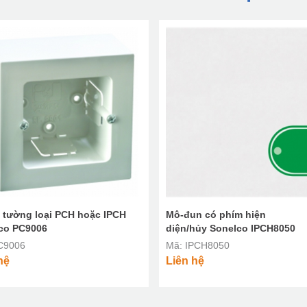
 tường loại PCH hoặc IPCH
Mô-đun có phím hiện
co PC9006
diện/hủy Sonelco IPCH8050
C9006
Mã: IPCH8050
hệ
Liên hệ