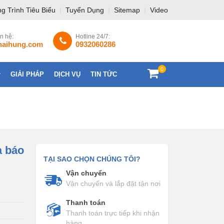
g Trình Tiêu Biểu
|
Tuyển Dụng
|
Sitemap
|
Video
ên hệ:
Hotline 24/7:
haihung.com
0932060286
0
GIẢI PHÁP
DỊCH VỤ
TIN TỨC
LIÊN HỆ
à báo
TẠI SAO CHỌN CHÚNG TÔI?
Vận chuyển
Vận chuyển và lắp đặt tận nơi
Thanh toán
Thanh toán trực tiếp khi nhận
hàng