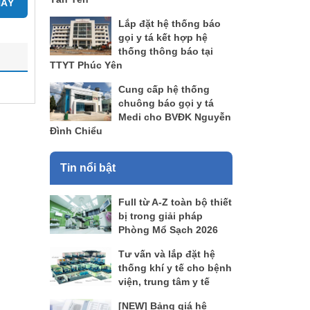
NÀY
Lắp đặt hệ thống báo
gọi y tá kết hợp hệ
thống thông báo tại
TTYT Phúc Yên
Cung cấp hệ thống
chuông báo gọi y tá
Medi cho BVĐK Nguyễn
Đình Chiểu
Tin nổi bật
Full từ A-Z toàn bộ thiết
bị trong giải pháp
Phòng Mổ Sạch 2026
Tư vấn và lắp đặt hệ
thống khí y tế cho bệnh
viện, trung tâm y tế
[NEW] Bảng giá hệ