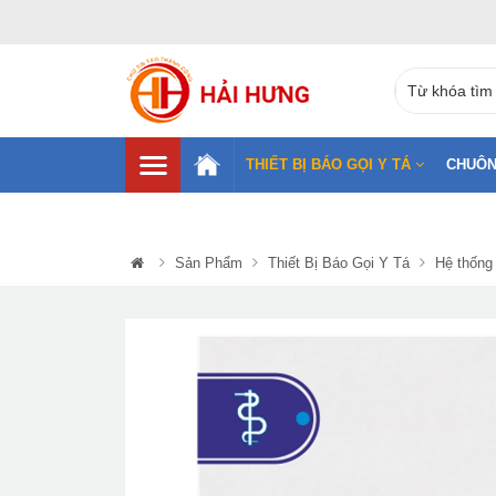
THIẾT BỊ BÁO GỌI Y TÁ
CHUÔN
Sản Phẩm
Thiết Bị Báo Gọi Y Tá
Hệ thống 