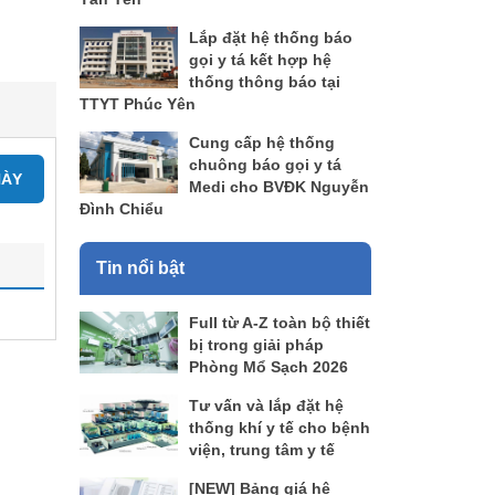
Lắp đặt hệ thống báo
gọi y tá kết hợp hệ
thống thông báo tại
TTYT Phúc Yên
Cung cấp hệ thống
chuông báo gọi y tá
NÀY
Medi cho BVĐK Nguyễn
Đình Chiểu
Tin nổi bật
Full từ A-Z toàn bộ thiết
bị trong giải pháp
Phòng Mổ Sạch 2026
Tư vấn và lắp đặt hệ
thống khí y tế cho bệnh
viện, trung tâm y tế
[NEW] Bảng giá hệ