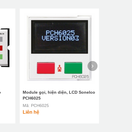
o
Module gọi, hiện diện, LCD Sonelco
Mô-đun báo 
PCH6025
Sonelco PC
Mã: PCH6025
Mã: PCH600
Liên hệ
Liên hệ