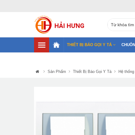
THIẾT BỊ BÁO GỌI Y TÁ
CHUÔN
Sản Phẩm
Thiết Bị Báo Gọi Y Tá
Hệ thống 