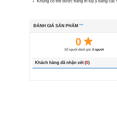
Khung có thể được trang trí tùy ý bằng cá
ĐÁNH GIÁ SẢN PHẨM
""
0
Số người đánh giá:
0 người
Khách hàng đã nhận xét (
0
)