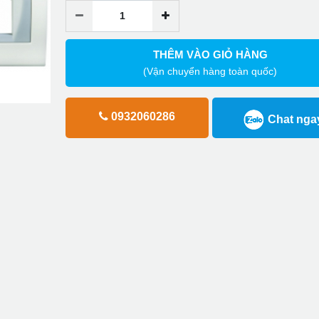
THÊM VÀO GIỎ HÀNG
(Vận chuyển hàng toàn quốc)
0932060286
Chat nga