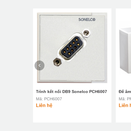
g WC Sonelco
Trình kết nối DB9 Sonelco PCH6007
Đế âm
Mã: PCH6007
Mã: P
Liên hệ
Liên 