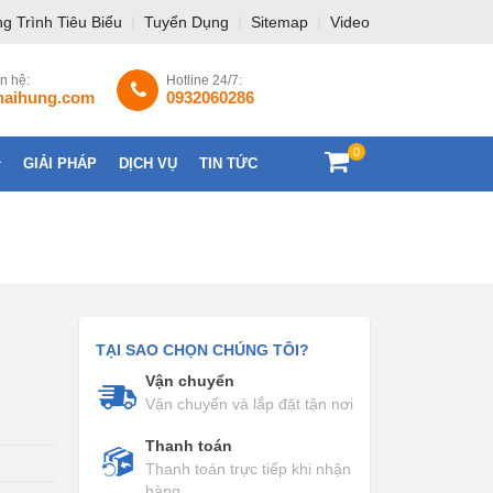
g Trình Tiêu Biểu
|
Tuyển Dụng
|
Sitemap
|
Video
ên hệ:
Hotline 24/7:
haihung.com
0932060286
0
GIẢI PHÁP
DỊCH VỤ
TIN TỨC
LIÊN HỆ
TẠI SAO CHỌN CHÚNG TÔI?
Vận chuyển
Vận chuyển và lắp đặt tận nơi
Thanh toán
Thanh toán trực tiếp khi nhận
hàng