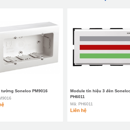
 tường Sonelco PM9016
Module tín hiệu 3 đèn Sonelc
PH6011
M9016
Mã: PH6011
hệ
Liên hệ