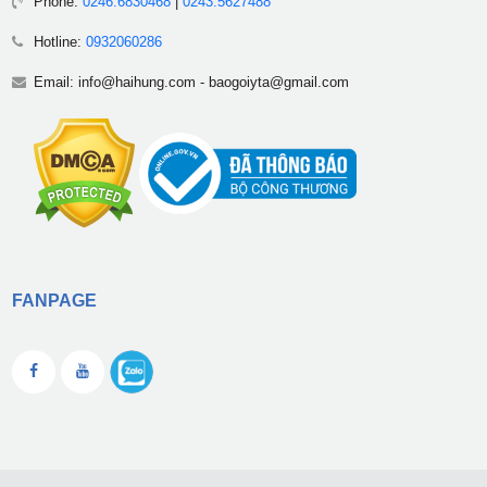
Phone:
0246.6830468
|
0243.5627488
Hotline:
0932060286
Email:
info@haihung.com
-
baogoiyta@gmail.com
FANPAGE