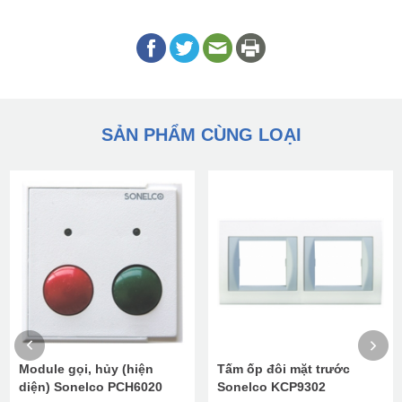
SẢN PHẨM CÙNG LOẠI
Module gọi, hủy (hiện
Tấm ốp đôi mặt trước
diện) Sonelco PCH6020
Sonelco KCP9302