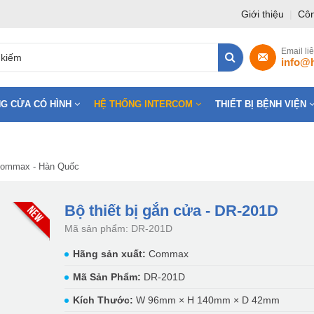
Giới thiệu
|
Côn
Email li
info@
G CỬA CÓ HÌNH
HỆ THỐNG INTERCOM
THIẾT BỊ BỆNH VIỆN
 Commax - Hàn Quốc
Bộ thiết bị gắn cửa - DR-201D
Mã sản phẩm: DR-201D
Hãng sản xuất:
Commax
Mã Sản Phẩm:
DR-201D
Kích Thước:
W 96mm × H 140mm × D 42mm