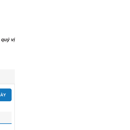
 quý vị
NÀY