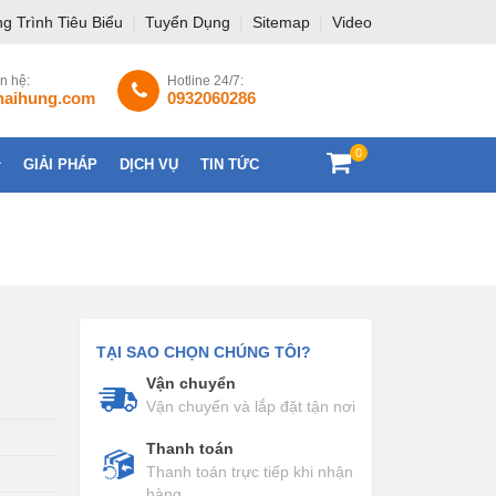
g Trình Tiêu Biểu
|
Tuyển Dụng
|
Sitemap
|
Video
ên hệ:
Hotline 24/7:
haihung.com
0932060286
0
GIẢI PHÁP
DỊCH VỤ
TIN TỨC
LIÊN HỆ
TẠI SAO CHỌN CHÚNG TÔI?
Vận chuyển
Vận chuyển và lắp đặt tận nơi
Thanh toán
Thanh toán trực tiếp khi nhận
hàng