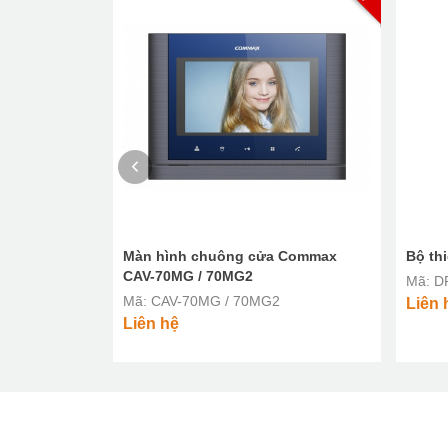
ng DRC-
Màn hình chuông cửa Commax
Bộ th
CAV-70MG / 70MG2
Mã: D
Mã: CAV-70MG / 70MG2
Liên 
Liên hệ