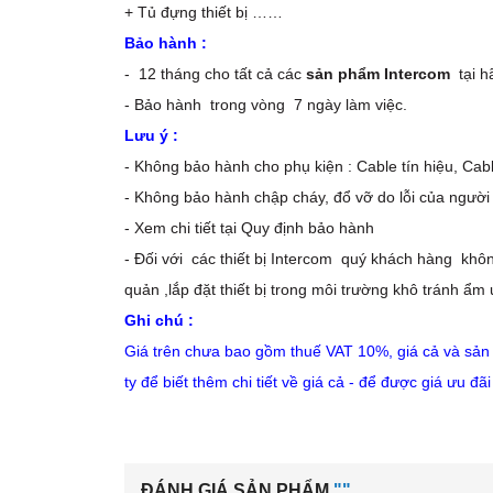
+ Tủ đựng thiết bị ……
Bảo hành :
- 12 tháng cho tất cả các
sản phẩm Intercom
tại h
- Bảo hành trong vòng 7 ng
Lưu ý :
- Không bảo hành cho phụ kiện : Cable tín hiệu, Cab
- Không bảo hành chập cháy, đổ vỡ do lỗi của người
- Xem chi tiết tại Quy định bảo hành
- Đối với các thiết bị Intercom quý khách hàng khô
quản ,lắp đặt thiết bị trong môi trường khô tránh ẩm 
Ghi chú :
Giá trên chưa bao gồm thuế VAT 10%, giá cả và sản 
ty để biết thêm chi tiết về giá cả - để được giá ưu đã
ĐÁNH GIÁ SẢN PHẨM
""