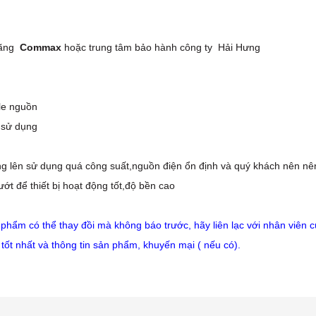
ãng
Commax
hoặc trung tâm bảo hành công ty Hải Hưng
ày làm việc.
le nguồn
 sử dụng
ng lên sử dụng quá công suất,nguồn điện ổn định và quý khách nên nê
ướt để thiết bị hoạt động tốt,độ bền cao
phẩm có thể thay đồi mà không báo trước, hãy liên lạc với nhân viên 
i tốt nhất và thông tin sản phẩm, khuyến mại ( nếu có).