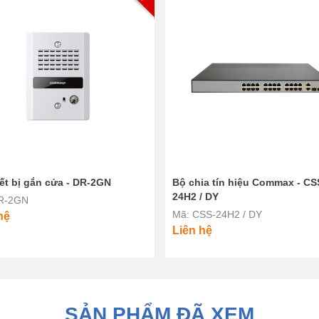
iết bị gắn cửa - DR-2GN
Bộ chia tín hiệu Commax - CS
24H2 / DY
R-2GN
Mã: CSS-24H2 / DY
hệ
Liên hệ
SẢN PHẨM ĐÃ XEM