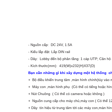
- Nguồn cấp: DC 24V, 1.5A
- Kiểu lắp đặt: Lắp DIN rail
- Dây: Lobby đến bộ phân tầng: 1 cáp UTP; Căn hộ 
- Kích thước(mm): 419(W)x232(H)X37(D)
Bạn cần những gì khi xây dựng một hệ thống ch
+ Bộ điều khiển trung tâm ,màn hình chính(tùy vào 
+ Máy con ,màn hình phụ (Có thể có tiếng hoặc hìn
+ Nút Chuông ( Có thể có camera hoặc không )
+ Nguồn cung cấp cho máy chủ,máy con ( Có thể 12V 
+ Dây tín hiệu từ trung tâm tới các máy con,màn 