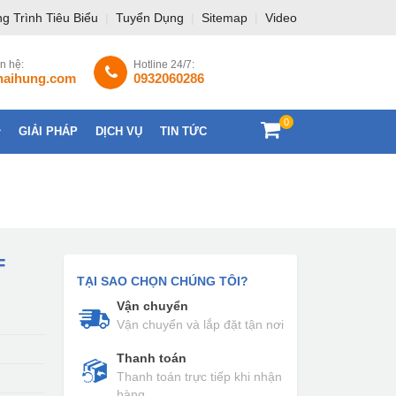
g Trình Tiêu Biểu
|
Tuyển Dụng
|
Sitemap
|
Video
ên hệ:
Hotline 24/7:
haihung.com
0932060286
0
GIẢI PHÁP
DỊCH VỤ
TIN TỨC
LIÊN HỆ
F
TẠI SAO CHỌN CHÚNG TÔI?
Vận chuyển
Vận chuyển và lắp đặt tận nơi
Thanh toán
Thanh toán trực tiếp khi nhận
hàng