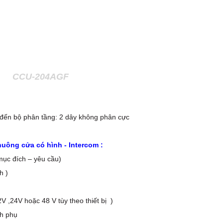
CCU-204AGF
đến bộ phân tầng: 2 dây không phân cực
uông cửa có hình - Intercom :
mục đích – yêu cầu)
h )
,24V hoặc 48 V tùy theo thiết bị )
hình phụ