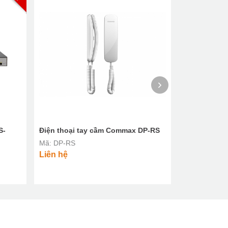
S-
Điện thoại tay cầm Commax DP-RS
Điện thoại 
/ CMA-3LD
Mã: DP-RS
Mã: CMA-3L 
Liên hệ
Liên hệ