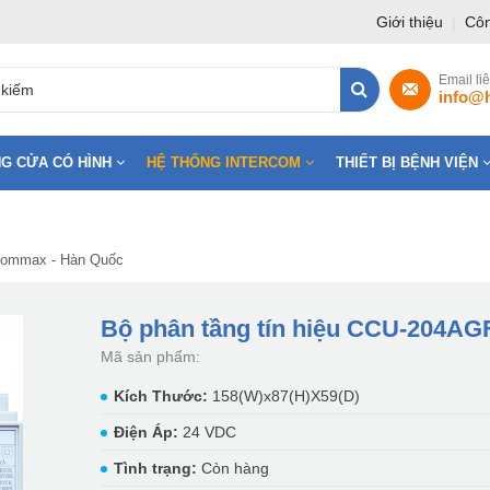
Giới thiệu
|
Côn
Email li
info@
G CỬA CÓ HÌNH
HỆ THỐNG INTERCOM
THIẾT BỊ BỆNH VIỆN
 Commax - Hàn Quốc
Bộ phân tầng tín hiệu CCU-204AG
Mã sản phẩm:
Kích Thước:
158(W)x87(H)X59(D)
Điện Áp:
24 VDC
Tình trạng:
Còn hàng