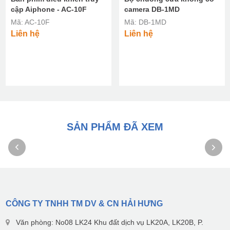
cập Aiphone - AC-10F
camera DB-1MD
Mã: AC-10F
Mã: DB-1MD
Liên hệ
Liên hệ
SẢN PHẨM ĐÃ XEM
CÔNG TY TNHH TM DV & CN HẢI HƯNG
Văn phòng: No08 LK24 Khu đất dịch vụ LK20A, LK20B, P.