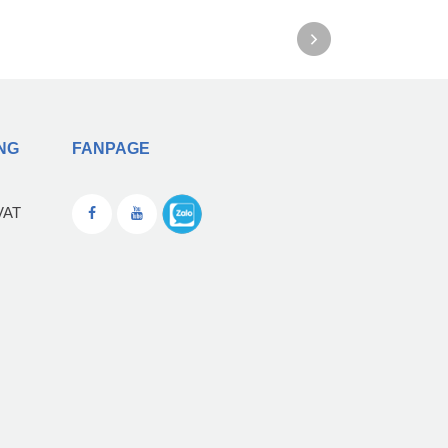
NG
FANPAGE
VAT