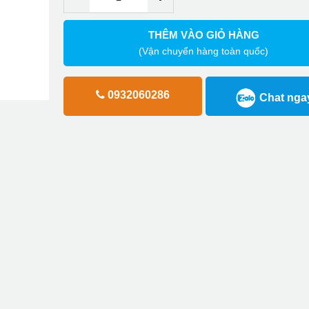
THÊM VÀO GIỎ HÀNG
(Vận chuyển hàng toàn quốc)
0932060286
Chat nga