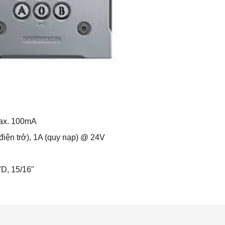
Max. 100mA
điện trở), 1A (quy nạp) @ 24V
"D, 15/16"