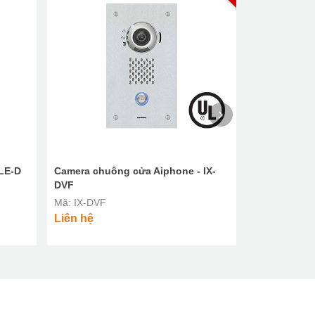
 LE-D
Camera chuông cửa Aiphone - IX-
Màn hình ch
DVF
2C
Mã: IX-DVF
Mã: GT-2C
Liên hệ
6,190,