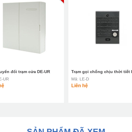
uyển đổi trạm cửa DE-UR
Trạm gọi chống chịu thời tiết
E-UR
Mã: LE-D
hệ
Liên hệ
SẢN PHẨM ĐÃ XEM