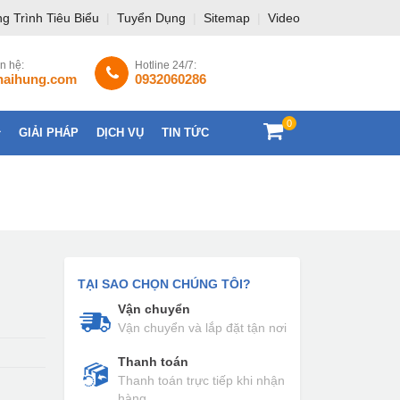
g Trình Tiêu Biểu
|
Tuyển Dụng
|
Sitemap
|
Video
ên hệ:
Hotline 24/7:
haihung.com
0932060286
0
GIẢI PHÁP
DỊCH VỤ
TIN TỨC
LIÊN HỆ
TẠI SAO CHỌN CHÚNG TÔI?
Vận chuyển
Vận chuyển và lắp đặt tận nơi
Thanh toán
Thanh toán trực tiếp khi nhận
hàng