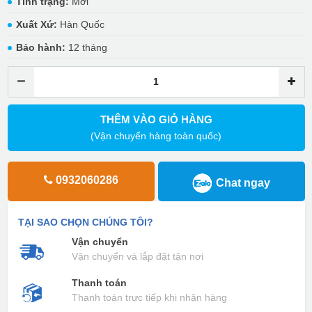
Tình trạng:
Mới
Xuất Xứ:
Hàn Quốc
Bảo hành:
12 tháng
THÊM VÀO GIỎ HÀNG
(Vận chuyển hàng toàn quốc)
0932060286
Chat ngay
TẠI SAO CHỌN CHÚNG TÔI?
Vận chuyển
Vận chuyển và lắp đặt tận nơi
Thanh toán
Thanh toán trực tiếp khi nhận hàng