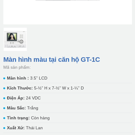
Màn hình màu tại căn hộ GT-1C
Mã sản phẩm:
Màn hình :
3.5” LCD
Kích Thước:
5-½” H x 7-½” W x 1-¼” D
Điện Áp:
24 VDC
Màu Sắc:
Trắng
Tình trạng:
Còn hàng
Xuất Xứ:
Thái Lan