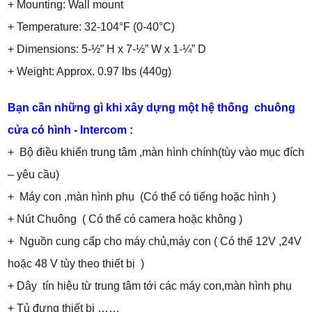
+ Mounting: Wall mount
+ Temperature: 32-104°F (0-40°C)
+ Dimensions: 5-½” H x 7-½” W x 1-¼” D
+ Weight: Approx. 0.97 lbs (440g
)
Bạn cần những gì khi xây dựng một hệ thống chuông
cửa có hình - Intercom :
+ Bộ điều khiển trung tâm ,màn hình chính(tùy vào mục đích
– yêu cầu)
+ Máy con ,màn hình phụ (Có thể có tiếng hoặc hình )
+ Nút Chuông ( Có thể có camera hoặc không )
+ Nguồn cung cấp cho máy chủ,máy con ( Có thể 12V ,24V
hoặc 48 V tùy theo thiết bị )
+ Dây tín hiệu từ trung tâm tới các máy con,màn hình phụ
+ Tủ đựng thiết bị ……