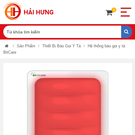
0
Sản Phẩm
Thiết Bị Báo Gọi Y Tá
Hệ thống báo gọi y tá
BitCare