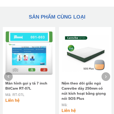
SẢN PHẨM CÙNG LOẠI
Màn hình gọi y tá 7 inch
Nệm theo dõi giấc ngủ
BitCare RT-07L
Carevibe dày 250mm có
nút kích hoạt bằng giọng
Mã: RT-07L
nói SOS Plus
Liên hệ
Mã:
Liên hệ