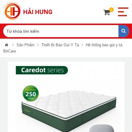
0
Sản Phẩm
Thiết Bị Báo Gọi Y Tá
Hệ thống báo gọi y tá
BitCare