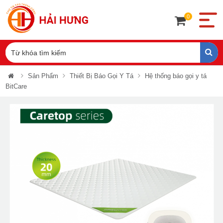
0
Sản Phẩm
Thiết Bị Báo Gọi Y Tá
Hệ thống báo gọi y tá
BitCare