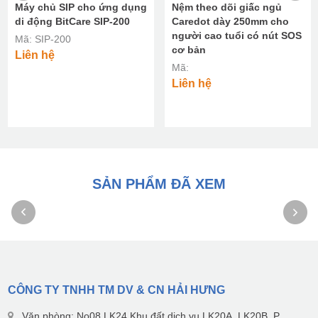
Máy chủ SIP cho ứng dụng
Nệm theo dõi giấc ngủ
di động BitCare SIP-200
Caredot dày 250mm cho
người cao tuổi có nút SOS
Mã: SIP-200
cơ bản
Liên hệ
Mã:
Liên hệ
SẢN PHẨM ĐÃ XEM
CÔNG TY TNHH TM DV & CN HẢI HƯNG
Văn phòng: No08 LK24 Khu đất dịch vụ LK20A, LK20B, P.