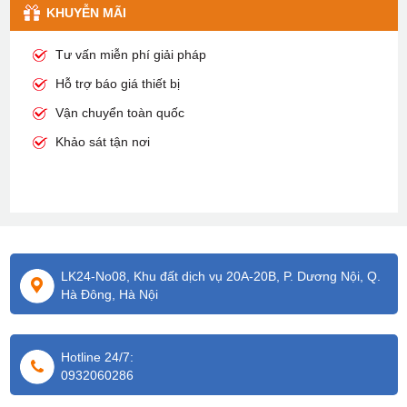
KHUYỄN MÃI
Tư vấn miễn phí giải pháp
Hỗ trợ báo giá thiết bị
Vận chuyển toàn quốc
Khảo sát tận nơi
LK24-No08, Khu đất dịch vụ 20A-20B, P. Dương Nội, Q.
Hà Đông, Hà Nội
Hotline 24/7:
0932060286