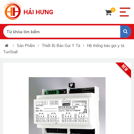
0
Sản Phẩm
Thiết Bị Báo Gọi Y Tá
Hệ thống báo gọi y tá
TunStall