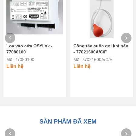
Loa vào cửa OSYlink -
Công tắc cuộc gọi khí nén
77080100
- 77021600A/C/F
Mã: 77080100
Mã: 77021600A/C/F
Liên hệ
Liên hệ
SẢN PHẨM ĐÃ XEM